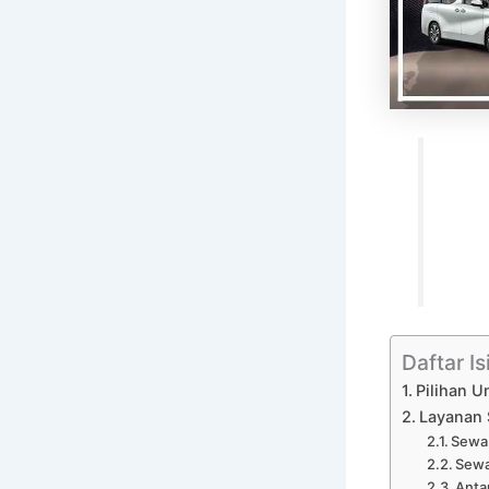
Daftar Is
Pilihan U
Layanan 
Sewa 
Sewa
Anta