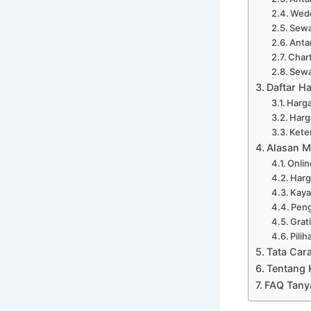
Wedd
Sewa
Anta
Chart
Sewa
Daftar H
Harga
Harga
Kete
Alasan M
Onli
Harg
Kaya
Peng
Grat
Pili
Tata Car
Tentang 
FAQ Tany