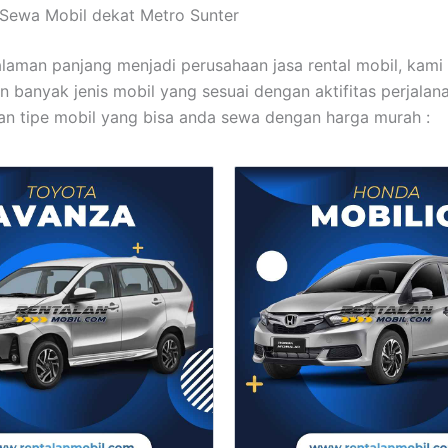
t Sewa Mobil dekat Metro Sunter
laman panjang menjadi perusahaan jasa rental mobil, kami
 banyak jenis mobil yang sesuai dengan aktifitas perjalan
an tipe mobil yang bisa anda sewa dengan harga murah :