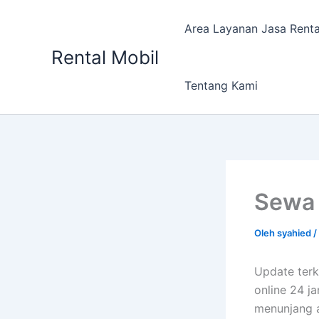
Lewati
ke
Area Layanan Jasa Renta
konten
Rental Mobil
Tentang Kami
Sewa 
Oleh
syahied
/
Update terk
online 24 j
menunjang a