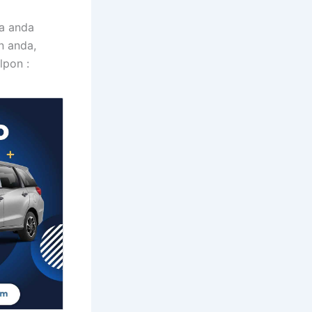
la anda
n anda,
lpon :