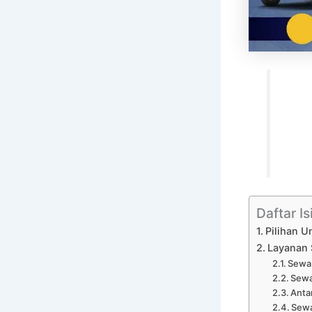
Daftar Is
Pilihan U
Layanan 
Sewa 
Sewa
Anta
Sewa