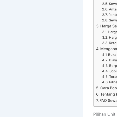
Sewa
Anta
Renta
Sewa
Harga Sew
Harga
Harg
Kete
Mengapa 
Buka
Biay
Ber
Sopi
Ters
Pili
Cara Boo
Tentang 
FAQ Sewa 
Pilihan Uni