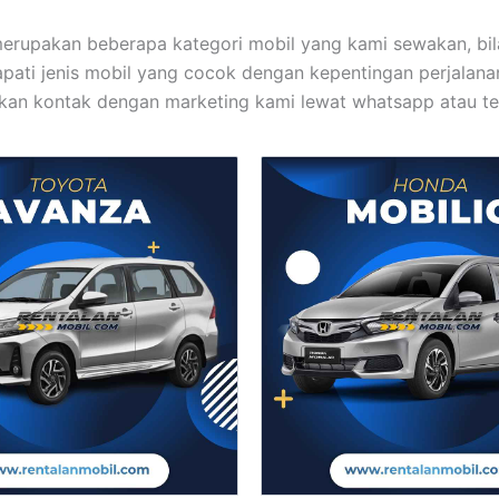
 merupakan beberapa kategori mobil yang kami sewakan, bi
pati jenis mobil yang cocok dengan kepentingan perjalana
kan kontak dengan marketing kami lewat whatsapp atau te