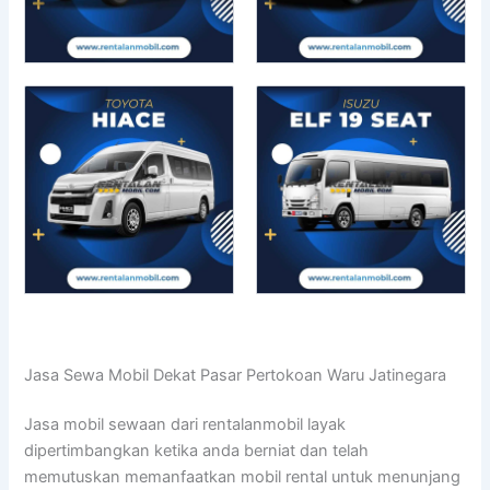
Jasa Sewa Mobil Dekat Pasar Pertokoan Waru Jatinegara
Jasa mobil sewaan dari rentalanmobil layak
dipertimbangkan ketika anda berniat dan telah
memutuskan memanfaatkan mobil rental untuk menunjang