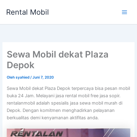
Lewati
Rental Mobil
ke
Main
konten
Men
Sewa Mobil dekat Plaza
Depok
Oleh
syahied
/
Juni 7, 2020
Sewa Mobil dekat Plaza Depok terpercaya bisa pesan mobil
buka 24 Jam. Melayani jasa rental mobil free jasa sopir.
rentalanmobil adalah spesialis jasa sewa mobil murah di
Depok. Dengan komitmen menghadirkan pelayanan
berkualitas demi kenyamanan aktifitas anda.