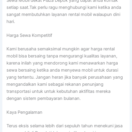
Sewa Mobil dekat Plaza Depok yang dapat anda kontak
setiap saat.Tak perlu ragu menghubungi kami ketika anda
sangat membutuhkan layanan rental mobil walaupun dini
hari.
Harga Sewa Kompetitif
Kami berusaha semaksimal mungkin agar harga rental
mobil bisa bersaing tanpa mengurangi kualitas layanan,
karena inilah yang mendorong kami menawarkan harga
sewa bersaing ketika anda menyewa mobil untuk durasi
yang tertentu. Jangan heran jika banyak perusahaan yang
mengandalkan kami sebagai rekanan penunjang
transportasi untuk untuk kebutuhan aktifitas mereka
dengan sistem pembayaran bulanan.
Kaya Pengalaman
Terus eksis selama lebih dari sepuluh tahun menekuni jasa