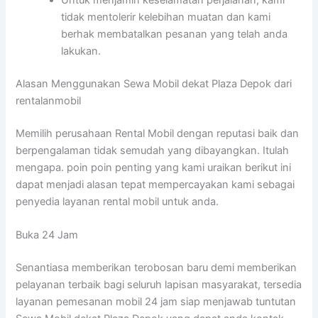
tidak mentolerir kelebihan muatan dan kami
berhak membatalkan pesanan yang telah anda
lakukan.
Alasan Menggunakan Sewa Mobil dekat Plaza Depok dari
rentalanmobil
Memilih perusahaan Rental Mobil dengan reputasi baik dan
berpengalaman tidak semudah yang dibayangkan. Itulah
mengapa. poin poin penting yang kami uraikan berikut ini
dapat menjadi alasan tepat mempercayakan kami sebagai
penyedia layanan rental mobil untuk anda.
Buka 24 Jam
Senantiasa memberikan terobosan baru demi memberikan
pelayanan terbaik bagi seluruh lapisan masyarakat, tersedia
layanan pemesanan mobil 24 jam siap menjawab tuntutan