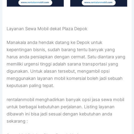
Layanan Sewa Mobil dekat Plaza Depok
Manakala anda hendak datang ke Depok untuk
kepentingan bisnis, sudah barang tentu banyak yang
harus anda persiapkan dengan cermat. Satu diantara yang
memiliki urgensi tinggi adalah sarana transportasi yang
digunakan. Untuk alasan tersebut, mengambil opsi
menggunakan layanan mobil komersial boleh jadi sebuah
keputusan paling tepat.
rentalanmobil menghadirkan banyak opsi jasa sewa mobil
untuk berbagai kebutuhan perjalanan. Listing layanan
dibawah ini bisa jadi sesuai dengan kebutuhan anda
sekarang :