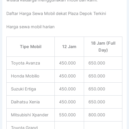
Daftar Harga Sewa Mobil dekat Plaza Depok Terkini
Harga sewa mobil harian
18 Jam (Full
Tipe Mobil
12 Jam
Day)
Toyota Avanza
450.000
650.000
Honda Mobilio
450.000
650.000
Suzuki Ertiga
450.000
650.000
Daihatsu Xenia
450.000
650.000
Mitsubishi Xpander
550.000
800.000
Toyota Grand