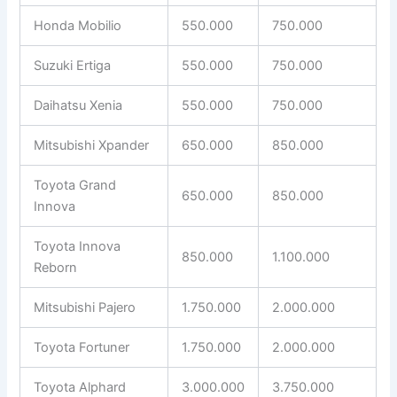
Honda Mobilio
550.000
750.000
Suzuki Ertiga
550.000
750.000
Daihatsu Xenia
550.000
750.000
Mitsubishi Xpander
650.000
850.000
Toyota Grand
650.000
850.000
Innova
Toyota Innova
850.000
1.100.000
Reborn
Mitsubishi Pajero
1.750.000
2.000.000
Toyota Fortuner
1.750.000
2.000.000
Toyota Alphard
3.000.000
3.750.000