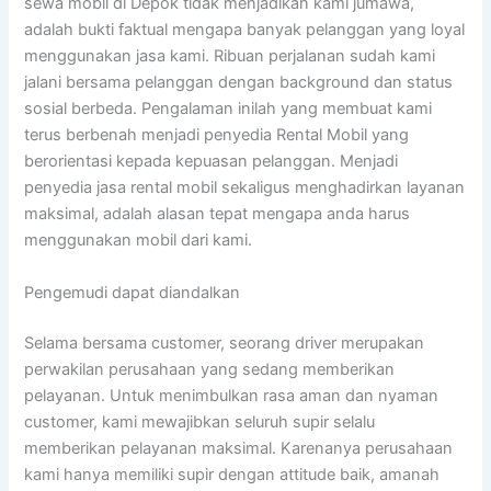
sewa mobil di Depok tidak menjadikan kami jumawa,
adalah bukti faktual mengapa banyak pelanggan yang loyal
menggunakan jasa kami. Ribuan perjalanan sudah kami
jalani bersama pelanggan dengan background dan status
sosial berbeda. Pengalaman inilah yang membuat kami
terus berbenah menjadi penyedia Rental Mobil yang
berorientasi kepada kepuasan pelanggan. Menjadi
penyedia jasa rental mobil sekaligus menghadirkan layanan
maksimal, adalah alasan tepat mengapa anda harus
menggunakan mobil dari kami.
Pengemudi dapat diandalkan
Selama bersama customer, seorang driver merupakan
perwakilan perusahaan yang sedang memberikan
pelayanan. Untuk menimbulkan rasa aman dan nyaman
customer, kami mewajibkan seluruh supir selalu
memberikan pelayanan maksimal. Karenanya perusahaan
kami hanya memiliki supir dengan attitude baik, amanah