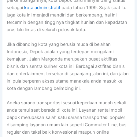
perkembangannya, kota Depok baru menyandang status
sebagai
kota administratif
pada tahun 1999. Sejak saat itu
juga kota ini menjadi mandiri dan berkembang, hal ini
tercermin dengan tingginya tingkat hunian dan kepadatan
arus lalu lintas di seluruh pelosok kota.
Jika dibanding kota yang berusia muda di belahan
Indonesia, Depok adalah yang terdepan mengalami
kemajuan. Jalan Margonda merupakah pusat aktifitas
bisnis dan sentra kuliner kota ini. Berbagai aktifitas bisnis
dan entertainment tersebar di sepanjang jalan ini, dan jalan
ini pula berperan akses utama manakala anda masuk ke
kota dengan lambang belimbing ini.
Aneka sarana transportasi sesuai keperluan mudah sekali
anda temui saat berada di kota ini. Layanan rental mobil
depok merupakan salah satu sarana transportasi populer
disamping layanan umum lain seperti Commuter Line, bus
reguler dan taksi baik konvesional maupun online