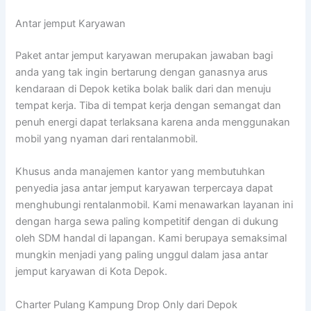
Antar jemput Karyawan
Paket antar jemput karyawan merupakan jawaban bagi
anda yang tak ingin bertarung dengan ganasnya arus
kendaraan di Depok ketika bolak balik dari dan menuju
tempat kerja. Tiba di tempat kerja dengan semangat dan
penuh energi dapat terlaksana karena anda menggunakan
mobil yang nyaman dari rentalanmobil.
Khusus anda manajemen kantor yang membutuhkan
penyedia jasa antar jemput karyawan terpercaya dapat
menghubungi rentalanmobil. Kami menawarkan layanan ini
dengan harga sewa paling kompetitif dengan di dukung
oleh SDM handal di lapangan. Kami berupaya semaksimal
mungkin menjadi yang paling unggul dalam jasa antar
jemput karyawan di Kota Depok.
Charter Pulang Kampung Drop Only dari Depok