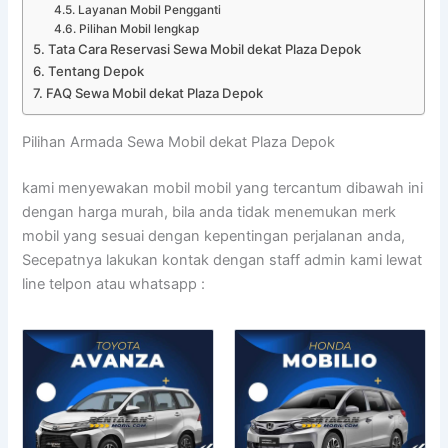
Layanan Mobil Pengganti
Pilihan Mobil lengkap
Tata Cara Reservasi Sewa Mobil dekat Plaza Depok
Tentang Depok
FAQ Sewa Mobil dekat Plaza Depok
Pilihan Armada Sewa Mobil dekat Plaza Depok
kami menyewakan mobil mobil yang tercantum dibawah ini
dengan harga murah, bila anda tidak menemukan merk
mobil yang sesuai dengan kepentingan perjalanan anda,
Secepatnya lakukan kontak dengan staff admin kami lewat
line telpon atau whatsapp :