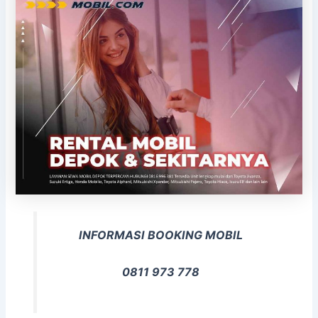
INFORMASI BOOKING MOBIL
0811 973 778