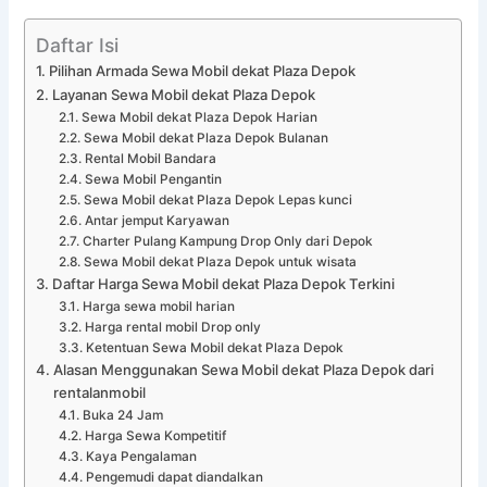
Daftar Isi
Pilihan Armada Sewa Mobil dekat Plaza Depok
Layanan Sewa Mobil dekat Plaza Depok
Sewa Mobil dekat Plaza Depok Harian
Sewa Mobil dekat Plaza Depok Bulanan
Rental Mobil Bandara
Sewa Mobil Pengantin
Sewa Mobil dekat Plaza Depok Lepas kunci
Antar jemput Karyawan
Charter Pulang Kampung Drop Only dari Depok
Sewa Mobil dekat Plaza Depok untuk wisata
Daftar Harga Sewa Mobil dekat Plaza Depok Terkini
Harga sewa mobil harian
Harga rental mobil Drop only
Ketentuan Sewa Mobil dekat Plaza Depok
Alasan Menggunakan Sewa Mobil dekat Plaza Depok dari
rentalanmobil
Buka 24 Jam
Harga Sewa Kompetitif
Kaya Pengalaman
Pengemudi dapat diandalkan