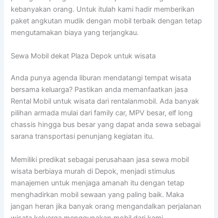
kebanyakan orang. Untuk itulah kami hadir memberikan
paket angkutan mudik dengan mobil terbaik dengan tetap
mengutamakan biaya yang terjangkau.
Sewa Mobil dekat Plaza Depok untuk wisata
Anda punya agenda liburan mendatangi tempat wisata
bersama keluarga? Pastikan anda memanfaatkan jasa
Rental Mobil untuk wisata dari rentalanmobil. Ada banyak
pilihan armada mulai dari family car, MPV besar, elf long
chassis hingga bus besar yang dapat anda sewa sebagai
sarana transportasi penunjang kegiatan itu.
Memiliki predikat sebagai perusahaan jasa sewa mobil
wisata berbiaya murah di Depok, menjadi stimulus
manajemen untuk menjaga amanah itu dengan tetap
menghadirkan mobil sewaan yang paling baik. Maka
jangan heran jika banyak orang mengandalkan perjalanan
wisata keluarga menggunakan mobil dari kami.