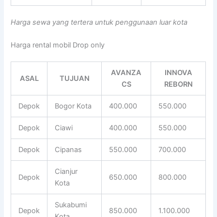
Harga sewa yang tertera untuk penggunaan luar kota
Harga rental mobil Drop only
AVANZA
INNOVA
ASAL
TUJUAN
CS
REBORN
Depok
Bogor Kota
400.000
550.000
Depok
Ciawi
400.000
550.000
Depok
Cipanas
550.000
700.000
Cianjur
Depok
650.000
800.000
Kota
Sukabumi
Depok
850.000
1.100.000
Kota