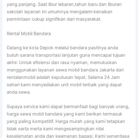
yang panjang. Saat libur lebaran,tahun baru dan liburan
sekolah layanan ini umumnya mengalami kenaikan
permintaan cukup signifikan dari masyarakat.
Rental Mobil Bandara
Datang ke kota Depok melalui bandara pastinya anda
butuh sarana transportasi lanjutan guna mencapai tujuan
akhir. Untuk efisiensi dan rasa nyaman, memutuskan
menggunakan layanan sewa mobil bandara Jakarta dari
rentalanmobil adalah keputusan tepat. Selama 24 Jam
sehari kami menyediakan unit mobil terbaik yang dapat
anda sewa.
Supaya service kami dapat bermanfaat bagi banyak orang,
harga sewa mobil bandara yang kami berikan termasuk
yang paling kompetitif. Harga murah yang kami tetapkan
tidak serta merta kami mengesampingkan nilai
keselamatan anda dan keamanan bagasi. Kami senantiasa