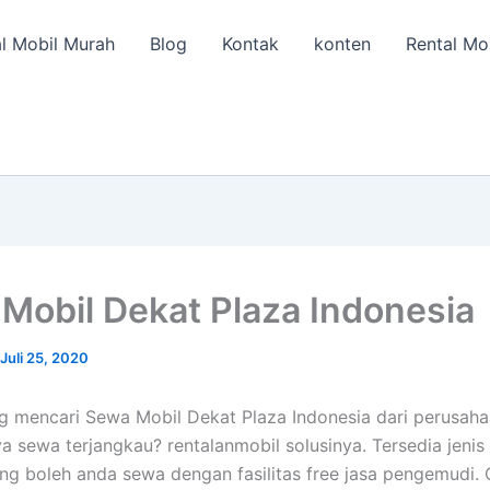
l Mobil Murah
Blog
Kontak
konten
Rental Mo
Mobil Dekat Plaza Indonesia
Juli 25, 2020
 mencari Sewa Mobil Dekat Plaza Indonesia dari perusaha
a sewa terjangkau? rentalanmobil solusinya. Tersedia jenis
g boleh anda sewa dengan fasilitas free jasa pengemudi.