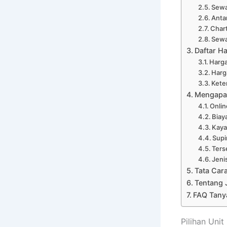
Sewa
Anta
Chart
Sewa
Daftar H
Harga
Harg
Kete
Mengapa 
Onli
Biay
Kaya
Supi
Ters
Jeni
Tata Car
Tentang 
FAQ Tany
Pilihan Uni