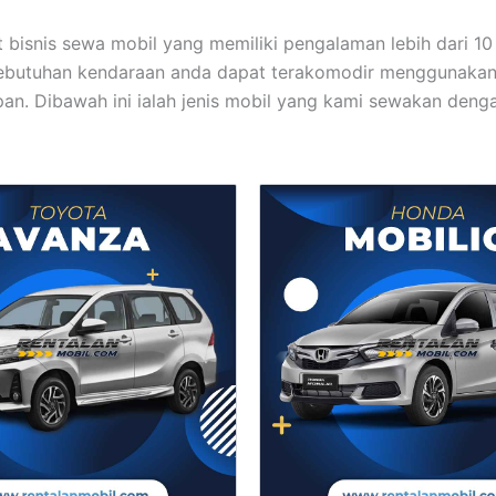
t bisnis sewa mobil yang memiliki pengalaman lebih dari 10
ebutuhan kendaraan anda dapat terakomodir menggunakan
pan. Dibawah ini ialah jenis mobil yang kami sewakan deng