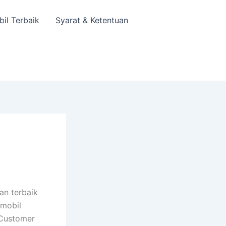
bil Terbaik
Syarat & Ketentuan
an terbaik
 mobil
 Customer