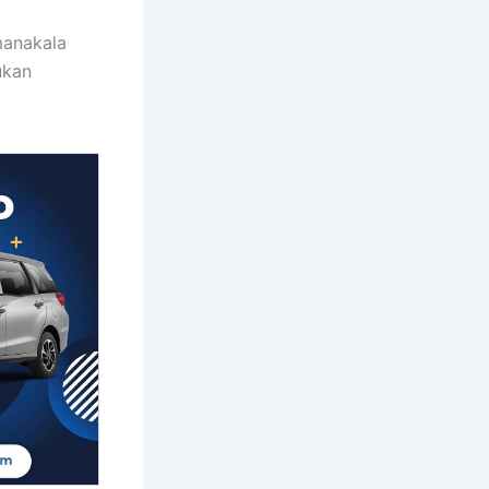
manakala
ukan