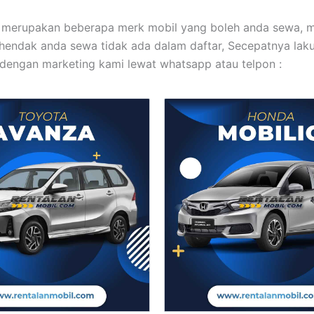
i merupakan beberapa merk mobil yang boleh anda sewa, 
hendak anda sewa tidak ada dalam daftar, Secepatnya lak
dengan marketing kami lewat whatsapp atau telpon :