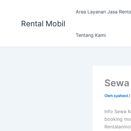
Lewati
ke
Area Layanan Jasa Renta
konten
Rental Mobil
Tentang Kami
Sewa 
Oleh
syahied
/
Info Sewa M
booking mob
Rentalanmob