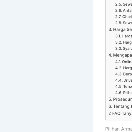
Sewa
Anta
Chart
Sewa
Harga Se
Harga
Harg
Syar
Mengapa 
Onli
Harg
Ber
Driv
Ters
Pili
Prosedur
Tentang 
FAQ Tany
Pilihan Ar