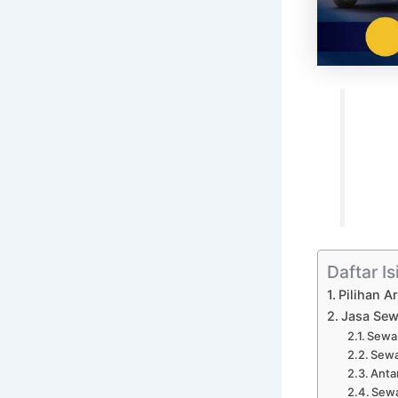
Daftar Is
Pilihan 
Jasa Sew
Sewa 
Sewa
Anta
Sewa