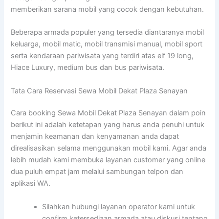
memberikan sarana mobil yang cocok dengan kebutuhan.
Beberapa armada populer yang tersedia diantaranya mobil
keluarga, mobil matic, mobil transmisi manual, mobil sport
serta kendaraan pariwisata yang terdiri atas elf 19 long,
Hiace Luxury, medium bus dan bus pariwisata.
Tata Cara Reservasi Sewa Mobil Dekat Plaza Senayan
Cara booking Sewa Mobil Dekat Plaza Senayan dalam poin
berikut ini adalah ketetapan yang harus anda penuhi untuk
menjamin keamanan dan kenyamanan anda dapat
direalisasikan selama menggunakan mobil kami. Agar anda
lebih mudah kami membuka layanan customer yang online
dua puluh empat jam melalui sambungan telpon dan
aplikasi WA.
Silahkan hubungi layanan operator kami untuk
confirm ketersediaan armada atau diskusi tentang