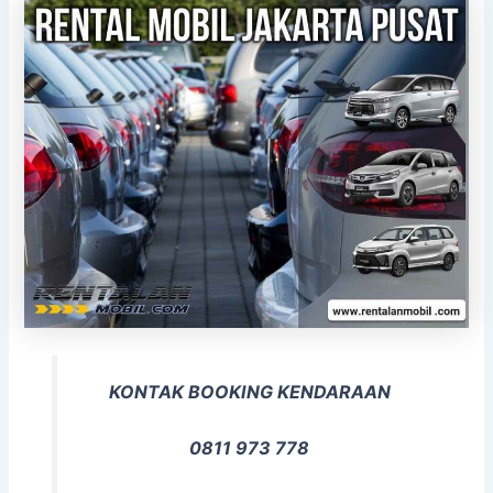
KONTAK BOOKING KENDARAAN
0811 973 778