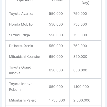
Day)
Toyota Avanza
550.000
750.000
Honda Mobilio
550.000
750.000
Suzuki Ertiga
550.000
750.000
Daihatsu Xenia
550.000
750.000
Mitsubishi Xpander
650.000
850.000
Toyota Grand
650.000
850.000
Innova
Toyota Innova
850.000
1.100.000
Reborn
Mitsubishi Pajero
1.750.000
2.000.000