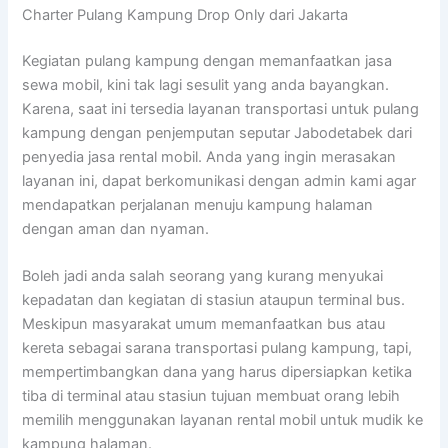
Charter Pulang Kampung Drop Only dari Jakarta
Kegiatan pulang kampung dengan memanfaatkan jasa
sewa mobil, kini tak lagi sesulit yang anda bayangkan.
Karena, saat ini tersedia layanan transportasi untuk pulang
kampung dengan penjemputan seputar Jabodetabek dari
penyedia jasa rental mobil. Anda yang ingin merasakan
layanan ini, dapat berkomunikasi dengan admin kami agar
mendapatkan perjalanan menuju kampung halaman
dengan aman dan nyaman.
Boleh jadi anda salah seorang yang kurang menyukai
kepadatan dan kegiatan di stasiun ataupun terminal bus.
Meskipun masyarakat umum memanfaatkan bus atau
kereta sebagai sarana transportasi pulang kampung, tapi,
mempertimbangkan dana yang harus dipersiapkan ketika
tiba di terminal atau stasiun tujuan membuat orang lebih
memilih menggunakan layanan rental mobil untuk mudik ke
kampung halaman.