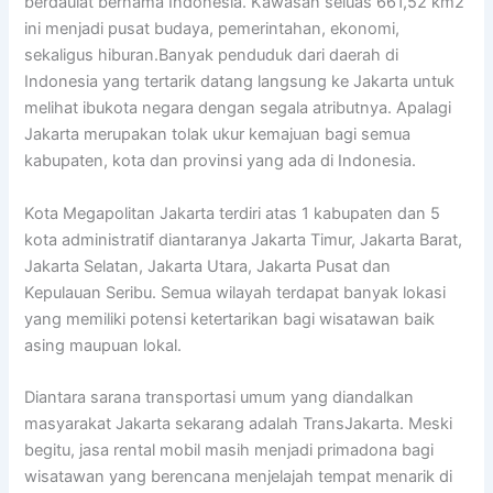
berdaulat bernama Indonesia. Kawasan seluas 661,52 km2
ini menjadi pusat budaya, pemerintahan, ekonomi,
sekaligus hiburan.Banyak penduduk dari daerah di
Indonesia yang tertarik datang langsung ke Jakarta untuk
melihat ibukota negara dengan segala atributnya. Apalagi
Jakarta merupakan tolak ukur kemajuan bagi semua
kabupaten, kota dan provinsi yang ada di Indonesia.
Kota Megapolitan Jakarta terdiri atas 1 kabupaten dan 5
kota administratif diantaranya Jakarta Timur, Jakarta Barat,
Jakarta Selatan, Jakarta Utara, Jakarta Pusat dan
Kepulauan Seribu. Semua wilayah terdapat banyak lokasi
yang memiliki potensi ketertarikan bagi wisatawan baik
asing maupuan lokal.
Diantara sarana transportasi umum yang diandalkan
masyarakat Jakarta sekarang adalah TransJakarta. Meski
begitu, jasa rental mobil masih menjadi primadona bagi
wisatawan yang berencana menjelajah tempat menarik di