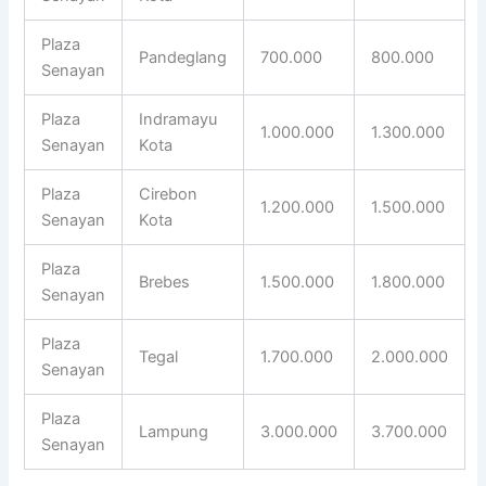
Plaza
Pandeglang
700.000
800.000
Senayan
Plaza
Indramayu
1.000.000
1.300.000
Senayan
Kota
Plaza
Cirebon
1.200.000
1.500.000
Senayan
Kota
Plaza
Brebes
1.500.000
1.800.000
Senayan
Plaza
Tegal
1.700.000
2.000.000
Senayan
Plaza
Lampung
3.000.000
3.700.000
Senayan