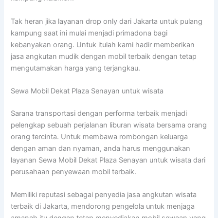
Tak heran jika layanan drop only dari Jakarta untuk pulang
kampung saat ini mulai menjadi primadona bagi
kebanyakan orang. Untuk itulah kami hadir memberikan
jasa angkutan mudik dengan mobil terbaik dengan tetap
mengutamakan harga yang terjangkau.
Sewa Mobil Dekat Plaza Senayan untuk wisata
Sarana transportasi dengan performa terbaik menjadi
pelengkap sebuah perjalanan liburan wisata bersama orang
orang tercinta. Untuk membawa rombongan keluarga
dengan aman dan nyaman, anda harus menggunakan
layanan Sewa Mobil Dekat Plaza Senayan untuk wisata dari
perusahaan penyewaan mobil terbaik.
Memiliki reputasi sebagai penyedia jasa angkutan wisata
terbaik di Jakarta, mendorong pengelola untuk menjaga