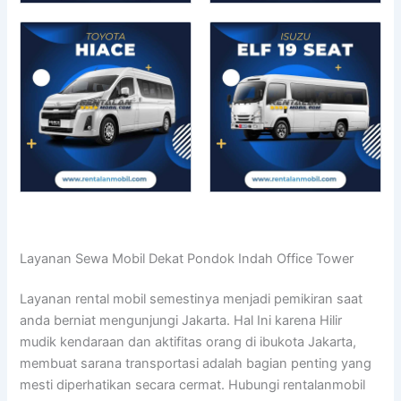
Layanan Sewa Mobil Dekat Pondok Indah Office Tower
Layanan rental mobil semestinya menjadi pemikiran saat
anda berniat mengunjungi Jakarta. Hal Ini karena Hilir
mudik kendaraan dan aktifitas orang di ibukota Jakarta,
membuat sarana transportasi adalah bagian penting yang
mesti diperhatikan secara cermat. Hubungi rentalanmobil