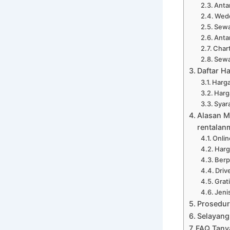
Anta
Wedd
Sewa
Anta
Char
Sewa
Daftar H
Harga
Harg
Syar
Alasan M
rentalan
Onli
Harg
Ber
Driv
Grat
Jeni
Prosedur
Selayang
FAQ Tany