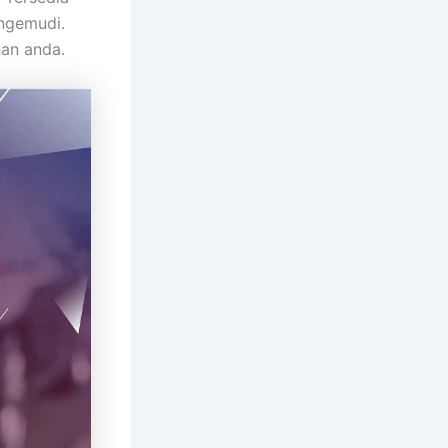
engemudi.
han anda.