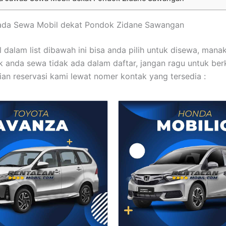
mada Sewa Mobil dekat Pondok Zidane Sawangan
 dalam list dibawah ini bisa anda pilih untuk disewa, mana
 anda sewa tidak ada dalam daftar, jangan ragu untuk be
an reservasi kami lewat nomer kontak yang tersedia :