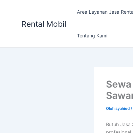
Lewati
ke
Area Layanan Jasa Renta
konten
Rental Mobil
Tentang Kami
Sewa 
Sawa
Oleh
syahied
/
Butuh Jasa
profesional