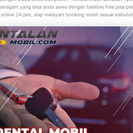
 beragam yang bisa anda sewa dengan fasilitas free jasa p
online 24 jam, siap melayani booking mobil sesuai kebutu