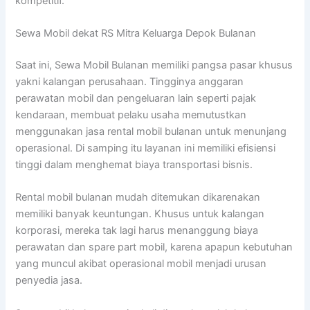
kompetitif.
Sewa Mobil dekat RS Mitra Keluarga Depok Bulanan
Saat ini, Sewa Mobil Bulanan memiliki pangsa pasar khusus
yakni kalangan perusahaan. Tingginya anggaran
perawatan mobil dan pengeluaran lain seperti pajak
kendaraan, membuat pelaku usaha memutustkan
menggunakan jasa rental mobil bulanan untuk menunjang
operasional. Di samping itu layanan ini memiliki efisiensi
tinggi dalam menghemat biaya transportasi bisnis.
Rental mobil bulanan mudah ditemukan dikarenakan
memiliki banyak keuntungan. Khusus untuk kalangan
korporasi, mereka tak lagi harus menanggung biaya
perawatan dan spare part mobil, karena apapun kebutuhan
yang muncul akibat operasional mobil menjadi urusan
penyedia jasa.