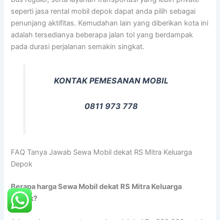
seperti jasa rental mobil depok dapat anda pilih sebagai
penunjang aktifitas. Kemudahan lain yang diberikan kota ini
adalah tersedianya beberapa jalan tol yang berdampak
pada durasi perjalanan semakin singkat.
KONTAK PEMESANAN MOBIL
0811 973 778
FAQ Tanya Jawab Sewa Mobil dekat RS Mitra Keluarga
Depok
Berapa harga Sewa Mobil dekat RS Mitra Keluarga
Depok?