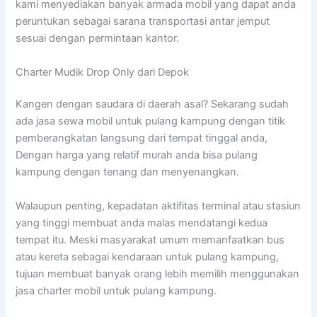
kami menyediakan banyak armada mobil yang dapat anda
peruntukan sebagai sarana transportasi antar jemput
sesuai dengan permintaan kantor.
Charter Mudik Drop Only dari Depok
Kangen dengan saudara di daerah asal? Sekarang sudah
ada jasa sewa mobil untuk pulang kampung dengan titik
pemberangkatan langsung dari tempat tinggal anda,
Dengan harga yang relatif murah anda bisa pulang
kampung dengan tenang dan menyenangkan.
Walaupun penting, kepadatan aktifitas terminal atau stasiun
yang tinggi membuat anda malas mendatangi kedua
tempat itu. Meski masyarakat umum memanfaatkan bus
atau kereta sebagai kendaraan untuk pulang kampung,
tujuan membuat banyak orang lebih memilih menggunakan
jasa charter mobil untuk pulang kampung.