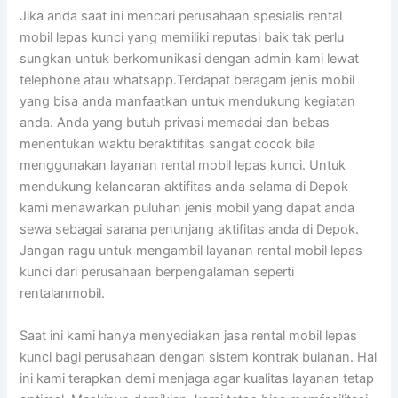
Jika anda saat ini mencari perusahaan spesialis rental
mobil lepas kunci yang memiliki reputasi baik tak perlu
sungkan untuk berkomunikasi dengan admin kami lewat
telephone atau whatsapp.Terdapat beragam jenis mobil
yang bisa anda manfaatkan untuk mendukung kegiatan
anda. Anda yang butuh privasi memadai dan bebas
menentukan waktu beraktifitas sangat cocok bila
menggunakan layanan rental mobil lepas kunci. Untuk
mendukung kelancaran aktifitas anda selama di Depok
kami menawarkan puluhan jenis mobil yang dapat anda
sewa sebagai sarana penunjang aktifitas anda di Depok.
Jangan ragu untuk mengambil layanan rental mobil lepas
kunci dari perusahaan berpengalaman seperti
rentalanmobil.
Saat ini kami hanya menyediakan jasa rental mobil lepas
kunci bagi perusahaan dengan sistem kontrak bulanan. Hal
ini kami terapkan demi menjaga agar kualitas layanan tetap