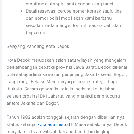
mobil melalui sopir kami dengan uang tunai.
Detail reservasi berupa nomer kontak supir, tipe
dan nomor polisi mobil akan kami beritahu
sesudah anda mengisi formulir secara detil dan
terperinci
Selayang Pandang Kota Depok
Kota Depok merupakan salah satu wilayah yang mengalami
perkembangan cepat di provinsi Jawa Barat. Depok dikenal
pula sebagai lima kawasan penunjang Jakarta selain Bogor,
Tangerang, Bekasi. Mempunyai peranan strategis bagi
Ibukota. Secara geografis kota ini berlokasi di belahan
selatan provinsi DKI Jakarta, yang menjadi penghubung
antara Jakarta dan Bogor.
Tahun 1982 adalah tonggak sejarah dengan diberikan nya
status sebagai
kota administratif
. Masa sebelumnya, Depok
hanyalah sebuah wilayah kecamatan dalam lingkup