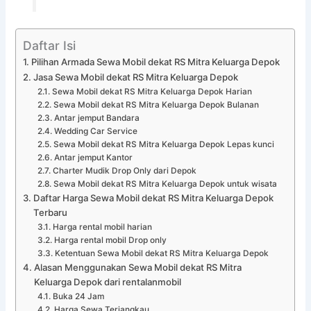
Daftar Isi
Pilihan Armada Sewa Mobil dekat RS Mitra Keluarga Depok
Jasa Sewa Mobil dekat RS Mitra Keluarga Depok
Sewa Mobil dekat RS Mitra Keluarga Depok Harian
Sewa Mobil dekat RS Mitra Keluarga Depok Bulanan
Antar jemput Bandara
Wedding Car Service
Sewa Mobil dekat RS Mitra Keluarga Depok Lepas kunci
Antar jemput Kantor
Charter Mudik Drop Only dari Depok
Sewa Mobil dekat RS Mitra Keluarga Depok untuk wisata
Daftar Harga Sewa Mobil dekat RS Mitra Keluarga Depok
Terbaru
Harga rental mobil harian
Harga rental mobil Drop only
Ketentuan Sewa Mobil dekat RS Mitra Keluarga Depok
Alasan Menggunakan Sewa Mobil dekat RS Mitra
Keluarga Depok dari rentalanmobil
Buka 24 Jam
Harga Sewa Terjangkau