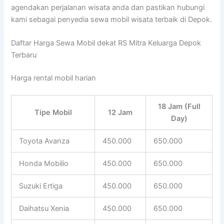
agendakan perjalanan wisata anda dan pastikan hubungi
kami sebagai penyedia sewa mobil wisata terbaik di Depok.
Daftar Harga Sewa Mobil dekat RS Mitra Keluarga Depok
Terbaru
Harga rental mobil harian
18 Jam (Full
Tipe Mobil
12 Jam
Day)
Toyota Avanza
450.000
650.000
Honda Mobilio
450.000
650.000
Suzuki Ertiga
450.000
650.000
Daihatsu Xenia
450.000
650.000