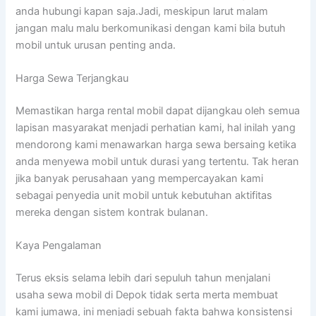
anda hubungi kapan saja.Jadi, meskipun larut malam
jangan malu malu berkomunikasi dengan kami bila butuh
mobil untuk urusan penting anda.
Harga Sewa Terjangkau
Memastikan harga rental mobil dapat dijangkau oleh semua
lapisan masyarakat menjadi perhatian kami, hal inilah yang
mendorong kami menawarkan harga sewa bersaing ketika
anda menyewa mobil untuk durasi yang tertentu. Tak heran
jika banyak perusahaan yang mempercayakan kami
sebagai penyedia unit mobil untuk kebutuhan aktifitas
mereka dengan sistem kontrak bulanan.
Kaya Pengalaman
Terus eksis selama lebih dari sepuluh tahun menjalani
usaha sewa mobil di Depok tidak serta merta membuat
kami jumawa, ini menjadi sebuah fakta bahwa konsistensi