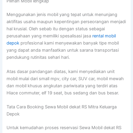
Pilihan Mobil lengkap
Menggunakan jenis mobil yang tepat untuk menunjang
aktifitas usaha maupun kepentingan perseorangan menjadi
hal krusial. Oleh sebab itu dengan status sebagai
perusahaan yang memiliki spesalisasi jasa
rental mobil
depok
profesional kami menyewakan banyak tipe mobil
yang dapat anda manfaatkan untuk sarana transportasi
pendukung rutinitas sehari hari.
Atas dasar pandangan diatas, kami menyediakan unit
mobil mulai dari small mpv, city car, SUV car, mobil mewah
dan mobil khusus angkutan pariwisata yang terdiri atas
Hiace commuter, elf 19 seat, bus sedang dan bus besar.
Tata Cara Booking Sewa Mobil dekat RS Mitra Keluarga
Depok
Untuk kemudahan proses reservasi Sewa Mobil dekat RS