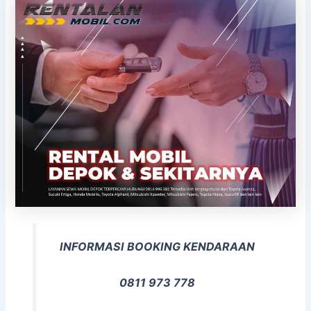
INFORMASI BOOKING KENDARAAN
0811 973 778