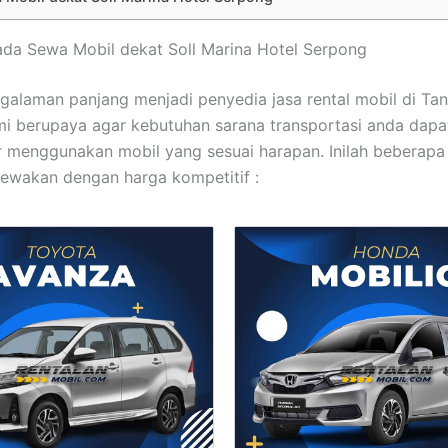
ada Sewa Mobil dekat Soll Marina Hotel Serpong
alaman panjang menjadi penyedia jasa rental mobil di Ta
mi berupaya agar kebutuhan sarana transportasi anda dapa
 menggunakan mobil yang sesuai harapan. Inilah beberapa 
ewakan dengan harga kompetitif :