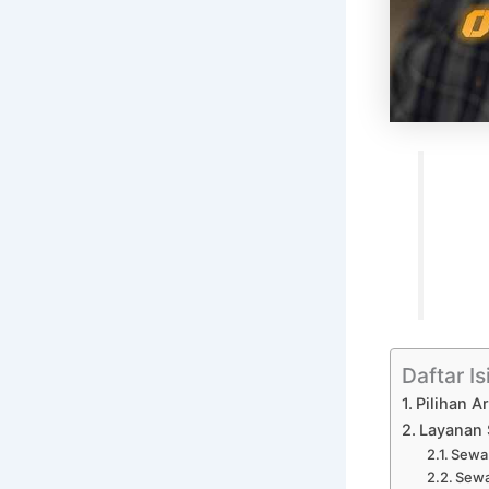
Daftar Is
Pilihan A
Layanan 
Sewa 
Sewa