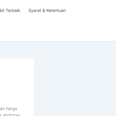
bil Terbaik
Syarat & Ketentuan
l
gan harga
 aktfititas