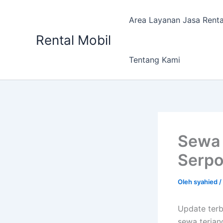
Lewati
ke
Area Layanan Jasa Renta
konten
Rental Mobil
Tentang Kami
Sewa 
Serp
Oleh
syahied
/
Update terb
sewa terjan