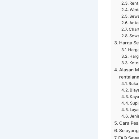
Rent
Wedd
Sewa
Anta
Chart
Sewa
Harga Se
Harga
Harg
Kete
Alasan M
rentalan
Buka
Biay
Kaya
Supi
Laya
Jeni
Cara Pes
Selayang
FAQ Sewa 