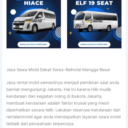
Jasa Sewa Mobil Dekat Swiss-Belhotel Mangga Besar
Jasa rental mobil semestinya menjadi pemikiran saat anda
berniat mengunjungi Jakarta. Hal Ini karena Hilir mudik
kendaraan dan kegiatan orang di ibukota Jakarta,
membuat kendaraan adalah faktor krusial yang mesti
diperhatikan secara teliti. Lakukan reservasi kendaraan dari
rentalanmobil agar anda mendapatkan layanan sewa mobil
terbaik dari perusahaan terpercaya.