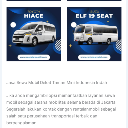
Jasa Sewa Mobil Dekat Taman Mini Indonesia Indah
Jika anda mengambil opsi memanfaatkan layanan sewa
mobil sebagai sarana mobilitas selama berada di Jakarta.
Segeralah lakukan kontak dengan rentalanmobil sebagai
salah satu perusahaan transportasi terbaik dan
berpengalaman.