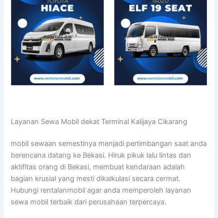
Layanan Sewa Mobil dekat Terminal Kalijaya Cikarang
mobil sewaan semestinya menjadi pertimbangan saat anda
berencana datang ke Bekasi. Hiruk pikuk lalu lintas dan
aktifitas orang di Bekasi, membuat kendaraan adalah
bagian krusial yang mesti dikalkulasi secara cermat.
Hubungi rentalanmobil agar anda memperoleh layanan
sewa mobil terbaik dari perusahaan terpercaya.