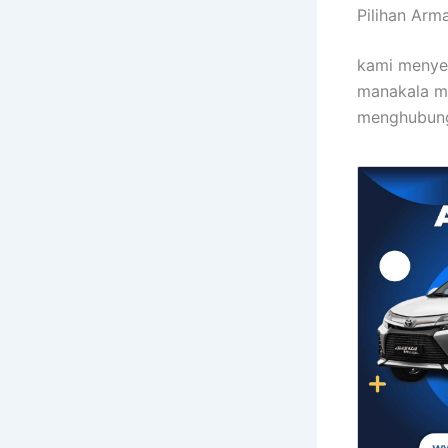
Pilihan Arm
kami menye
manakala mo
menghubungi