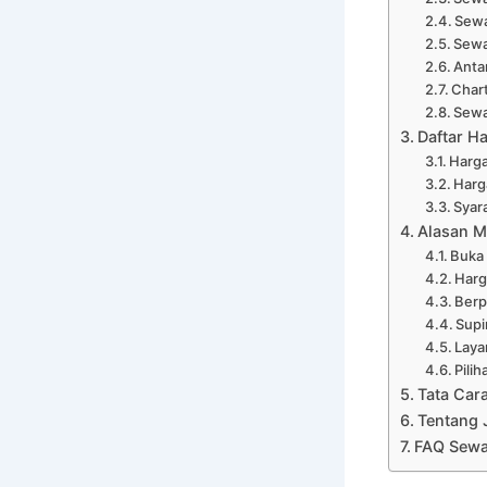
Sewa
Sewa
Anta
Chart
Sewa
Daftar H
Harga
Harg
Syar
Alasan M
Buka
Harg
Ber
Supi
Laya
Pili
Tata Car
Tentang 
FAQ Sewa