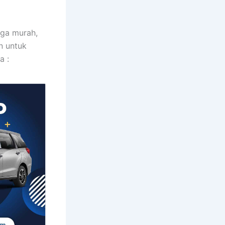
rga murah,
n untuk
a :