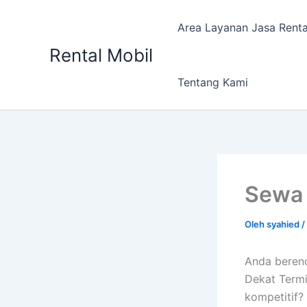
Lewati
ke
Area Layanan Jasa Renta
konten
Rental Mobil
Tentang Kami
Sewa 
Oleh
syahied
/
Anda beren
Dekat Termi
kompetitif?