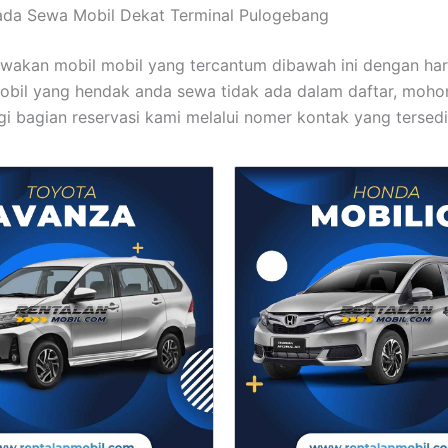
ada Sewa Mobil Dekat Terminal Pulogebang
wakan mobil mobil yang tercantum dibawah ini dengan ha
bil yang hendak anda sewa tidak ada dalam daftar, moho
 bagian reservasi kami melalui nomer kontak yang tersedi