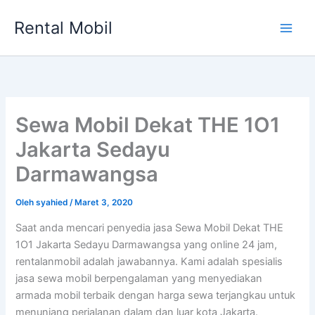
Lewati
Rental Mobil
ke
Main
konten
Men
Sewa Mobil Dekat THE 1O1
Jakarta Sedayu
Darmawangsa
Oleh
syahied
/
Maret 3, 2020
Saat anda mencari penyedia jasa Sewa Mobil Dekat THE
1O1 Jakarta Sedayu Darmawangsa yang online 24 jam,
rentalanmobil adalah jawabannya. Kami adalah spesialis
jasa sewa mobil berpengalaman yang menyediakan
armada mobil terbaik dengan harga sewa terjangkau untuk
menunjang perjalanan dalam dan luar kota Jakarta.