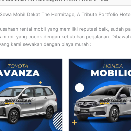
t Sewa Mobil Dekat The Hermitage, A Tribute Portfolio Hote
usahaan rental mobil yang memiliki reputasi baik, sudah pas
s mobil yang cocok dengan kebutuhan perjalanan. Dibawah i
 yang kami sewakan dengan biaya murah :