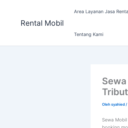
Lewati
ke
Area Layanan Jasa Renta
konten
Rental Mobil
Tentang Kami
Sewa 
Tribut
Oleh
syahied
/
Sewa Mobil 
booking mob