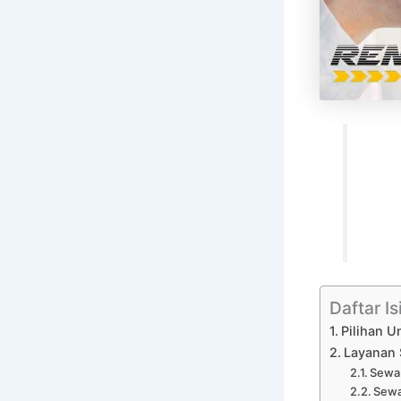
Daftar Is
Pilihan U
Layanan 
Sewa 
Sewa