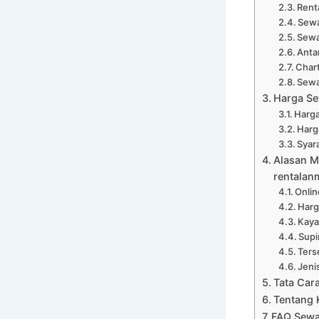
Rent
Sewa
Sewa
Anta
Chart
Sewa
Harga Se
Harga
Harg
Syar
Alasan Me
rentalan
Onli
Harg
Kaya
Supi
Ters
Jeni
Tata Cara
Tentang 
FAQ Sewa 