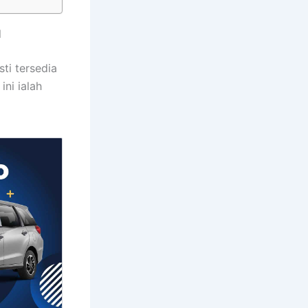
l
ti tersedia
ni ialah