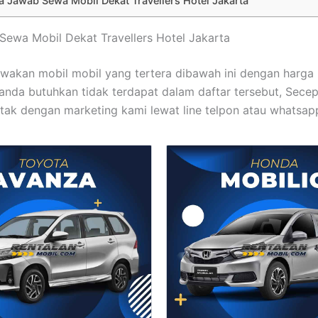
 Jawab Sewa Mobil Dekat Travellers Hotel Jakarta
t Sewa Mobil Dekat Travellers Hotel Jakarta
akan mobil mobil yang tertera dibawah ini dengan harga 
anda butuhkan tidak terdapat dalam daftar tersebut, Sece
tak dengan marketing kami lewat line telpon atau whatsapp