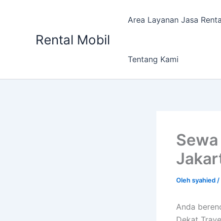
Lewati
ke
Area Layanan Jasa Renta
konten
Rental Mobil
Tentang Kami
Sewa 
Jakar
Oleh
syahied
/
Anda beren
Dekat Trave