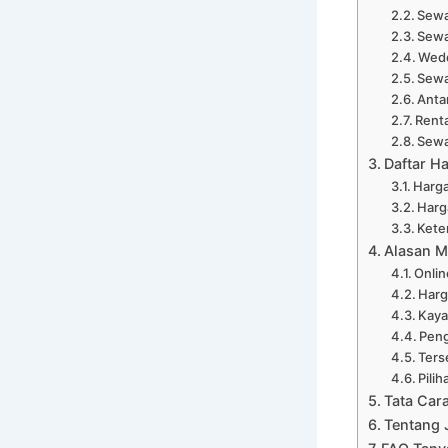
Sewa
Sewa
Wedd
Sewa
Anta
Renta
Sewa
Daftar Ha
Harga
Harg
Kete
Alasan M
Onli
Harg
Kaya
Peng
Ters
Pili
Tata Cara
Tentang 