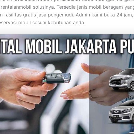
 rentalanmobil solusinya. Tersedia jenis mobil beragam yan
 fasilitas gratis jasa pengemudi. Admin kami buka 24 jam,
servasi mobil sesuai kebutuhan anda.