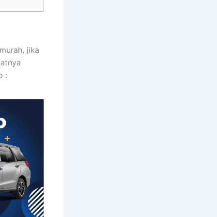
murah, jika
patnya
 :