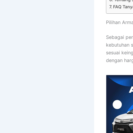
FAQ Tany
Pilihan Arm
Sebagai per
kebutuhan s
sesuai kein
dengan harg