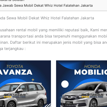
a Jawab Sewa Mobil Dekat Whiz Hotel Falatehan Jakarta
ada Sewa Mobil Dekat Whiz Hotel Falatehan Jakarta
usahaan rental mobil yang memiliki reputasi baik, Kami me
arana transportasi anda bisa terpenuhi menggunakan mobi
ginan. Daftar berikut ini merupakan jenis mobil yang bisa a
a terjangkau :