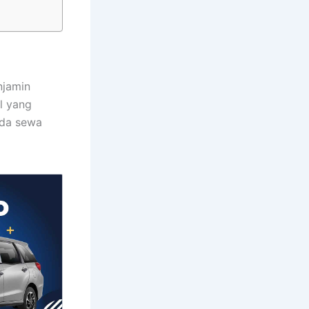
njamin
l yang
nda sewa