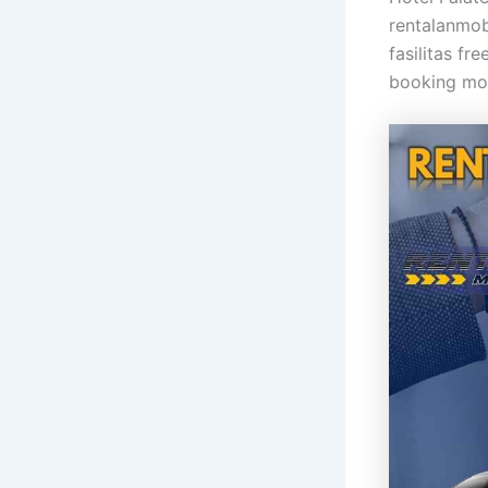
rentalanmob
fasilitas f
booking mob