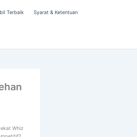
bil Terbaik
Syarat & Ketentuan
tehan
Dekat Whiz
mpetitif?