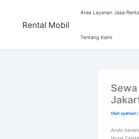
Lewati
ke
Area Layanan Jasa Renta
konten
Rental Mobil
Tentang Kami
Sewa 
Jakar
Oleh
syahied
/
Anda beren
Hotel Falat