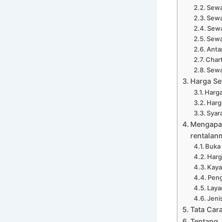
Sewa
Sewa
Sewa
Sewa
Anta
Chart
Sewa
Harga Se
Harga
Harga
Syar
Mengapa 
rentalan
Buka
Harg
Kaya
Peng
Laya
Jeni
Tata Car
Tentang 