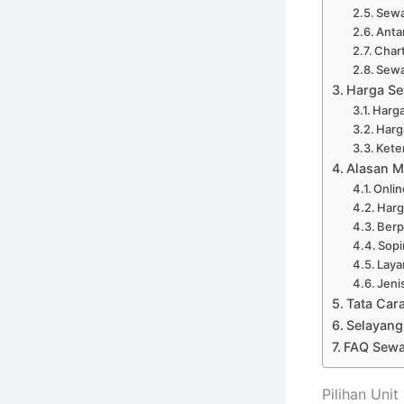
Sewa
Anta
Char
Sewa
Harga Se
Harga
Harg
Kete
Alasan M
Onli
Harg
Ber
Sopi
Laya
Jeni
Tata Car
Selayang
FAQ Sewa
Pilihan Uni