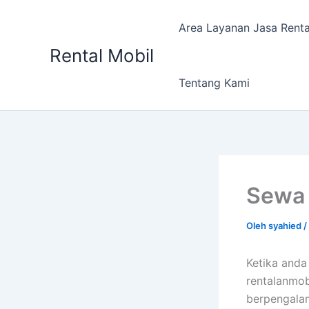
Lewati
ke
Area Layanan Jasa Renta
konten
Rental Mobil
Tentang Kami
Sewa 
Oleh
syahied
/
Ketika anda
rentalanmob
berpengalam