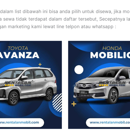
dalam list dibawah ini bisa anda pilih untuk disewa, jika mo
 sewa tidak terdapat dalam daftar tersebut, Secepatnya l
an marketing kami lewat line telpon atau whatsapp :