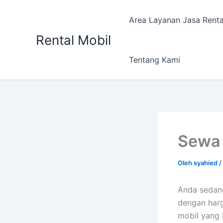
Lewati
ke
Area Layanan Jasa Renta
konten
Rental Mobil
Tentang Kami
Sewa 
Oleh
syahied
/
Anda sedang
dengan harg
mobil yang 