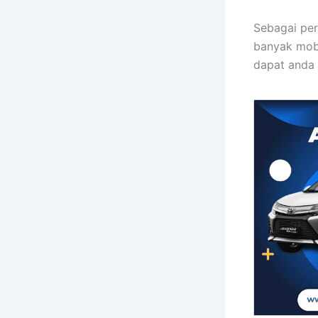
Sebagai per
banyak mobi
dapat anda