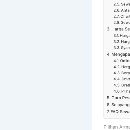
Sewa
Anta
Char
Sewa
Harga Se
Harga
Harg
Syar
Mengapa 
Onli
Harg
Ber
Driv
Grat
Pili
Cara Pes
Selayang
FAQ Sewa
Pilihan Arm