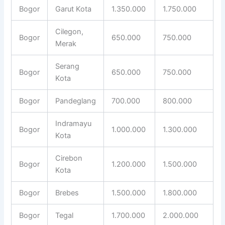
Bogor
Garut Kota
1.350.000
1.750.000
Cilegon,
Bogor
650.000
750.000
Merak
Serang
Bogor
650.000
750.000
Kota
Bogor
Pandeglang
700.000
800.000
Indramayu
Bogor
1.000.000
1.300.000
Kota
Cirebon
Bogor
1.200.000
1.500.000
Kota
Bogor
Brebes
1.500.000
1.800.000
Bogor
Tegal
1.700.000
2.000.000