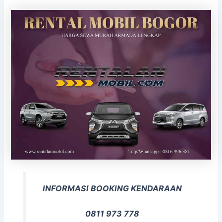
INFORMASI BOOKING KENDARAAN
0811 973 778