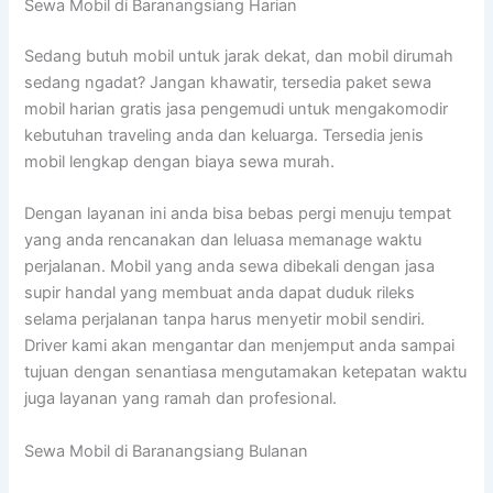
Sewa Mobil di Baranangsiang Harian
Sedang butuh mobil untuk jarak dekat, dan mobil dirumah
sedang ngadat? Jangan khawatir, tersedia paket sewa
mobil harian gratis jasa pengemudi untuk mengakomodir
kebutuhan traveling anda dan keluarga. Tersedia jenis
mobil lengkap dengan biaya sewa murah.
Dengan layanan ini anda bisa bebas pergi menuju tempat
yang anda rencanakan dan leluasa memanage waktu
perjalanan. Mobil yang anda sewa dibekali dengan jasa
supir handal yang membuat anda dapat duduk rileks
selama perjalanan tanpa harus menyetir mobil sendiri.
Driver kami akan mengantar dan menjemput anda sampai
tujuan dengan senantiasa mengutamakan ketepatan waktu
juga layanan yang ramah dan profesional.
Sewa Mobil di Baranangsiang Bulanan