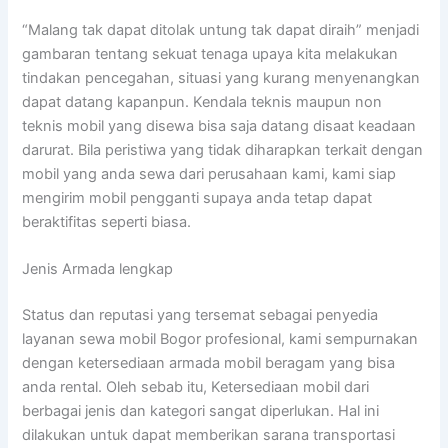
“Malang tak dapat ditolak untung tak dapat diraih” menjadi
gambaran tentang sekuat tenaga upaya kita melakukan
tindakan pencegahan, situasi yang kurang menyenangkan
dapat datang kapanpun. Kendala teknis maupun non
teknis mobil yang disewa bisa saja datang disaat keadaan
darurat. Bila peristiwa yang tidak diharapkan terkait dengan
mobil yang anda sewa dari perusahaan kami, kami siap
mengirim mobil pengganti supaya anda tetap dapat
beraktifitas seperti biasa.
Jenis Armada lengkap
Status dan reputasi yang tersemat sebagai penyedia
layanan sewa mobil Bogor profesional, kami sempurnakan
dengan ketersediaan armada mobil beragam yang bisa
anda rental. Oleh sebab itu, Ketersediaan mobil dari
berbagai jenis dan kategori sangat diperlukan. Hal ini
dilakukan untuk dapat memberikan sarana transportasi