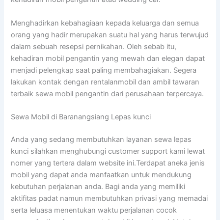
Menghadirkan kebahagiaan kepada keluarga dan semua
orang yang hadir merupakan suatu hal yang harus terwujud
dalam sebuah resepsi pernikahan. Oleh sebab itu,
kehadiran mobil pengantin yang mewah dan elegan dapat
menjadi pelengkap saat paling membahagiakan. Segera
lakukan kontak dengan rentalanmobil dan ambil tawaran
terbaik sewa mobil pengantin dari perusahaan terpercaya.
Sewa Mobil di Baranangsiang Lepas kunci
Anda yang sedang membutuhkan layanan sewa lepas
kunci silahkan menghubungi customer support kami lewat
nomer yang tertera dalam website ini.Terdapat aneka jenis
mobil yang dapat anda manfaatkan untuk mendukung
kebutuhan perjalanan anda. Bagi anda yang memiliki
aktifitas padat namun membutuhkan privasi yang memadai
serta leluasa menentukan waktu perjalanan cocok