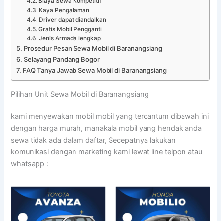
Biaya Sewa Kompetitif
Kaya Pengalaman
Driver dapat diandalkan
Gratis Mobil Pengganti
Jenis Armada lengkap
Prosedur Pesan Sewa Mobil di Baranangsiang
Selayang Pandang Bogor
FAQ Tanya Jawab Sewa Mobil di Baranangsiang
Pilihan Unit Sewa Mobil di Baranangsiang
kami menyewakan mobil mobil yang tercantum dibawah ini
dengan harga murah, manakala mobil yang hendak anda
sewa tidak ada dalam daftar, Secepatnya lakukan
komunikasi dengan marketing kami lewat line telpon atau
whatsapp :