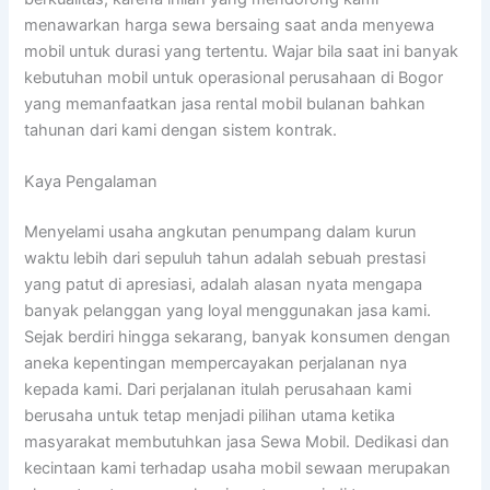
menawarkan harga sewa bersaing saat anda menyewa
mobil untuk durasi yang tertentu. Wajar bila saat ini banyak
kebutuhan mobil untuk operasional perusahaan di Bogor
yang memanfaatkan jasa rental mobil bulanan bahkan
tahunan dari kami dengan sistem kontrak.
Kaya Pengalaman
Menyelami usaha angkutan penumpang dalam kurun
waktu lebih dari sepuluh tahun adalah sebuah prestasi
yang patut di apresiasi, adalah alasan nyata mengapa
banyak pelanggan yang loyal menggunakan jasa kami.
Sejak berdiri hingga sekarang, banyak konsumen dengan
aneka kepentingan mempercayakan perjalanan nya
kepada kami. Dari perjalanan itulah perusahaan kami
berusaha untuk tetap menjadi pilihan utama ketika
masyarakat membutuhkan jasa Sewa Mobil. Dedikasi dan
kecintaan kami terhadap usaha mobil sewaan merupakan