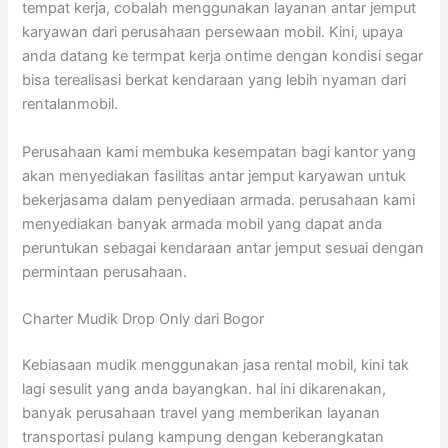
tempat kerja, cobalah menggunakan layanan antar jemput
karyawan dari perusahaan persewaan mobil. Kini, upaya
anda datang ke termpat kerja ontime dengan kondisi segar
bisa terealisasi berkat kendaraan yang lebih nyaman dari
rentalanmobil.
Perusahaan kami membuka kesempatan bagi kantor yang
akan menyediakan fasilitas antar jemput karyawan untuk
bekerjasama dalam penyediaan armada. perusahaan kami
menyediakan banyak armada mobil yang dapat anda
peruntukan sebagai kendaraan antar jemput sesuai dengan
permintaan perusahaan.
Charter Mudik Drop Only dari Bogor
Kebiasaan mudik menggunakan jasa rental mobil, kini tak
lagi sesulit yang anda bayangkan. hal ini dikarenakan,
banyak perusahaan travel yang memberikan layanan
transportasi pulang kampung dengan keberangkatan