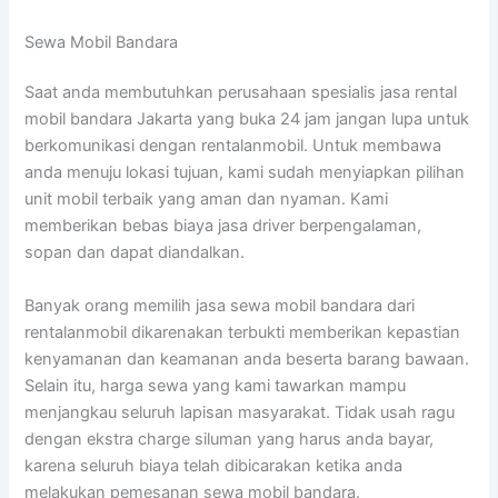
Sewa Mobil Bandara
Saat anda membutuhkan perusahaan spesialis jasa rental
mobil bandara Jakarta yang buka 24 jam jangan lupa untuk
berkomunikasi dengan rentalanmobil. Untuk membawa
anda menuju lokasi tujuan, kami sudah menyiapkan pilihan
unit mobil terbaik yang aman dan nyaman. Kami
memberikan bebas biaya jasa driver berpengalaman,
sopan dan dapat diandalkan.
Banyak orang memilih jasa sewa mobil bandara dari
rentalanmobil dikarenakan terbukti memberikan kepastian
kenyamanan dan keamanan anda beserta barang bawaan.
Selain itu, harga sewa yang kami tawarkan mampu
menjangkau seluruh lapisan masyarakat. Tidak usah ragu
dengan ekstra charge siluman yang harus anda bayar,
karena seluruh biaya telah dibicarakan ketika anda
melakukan pemesanan sewa mobil bandara.