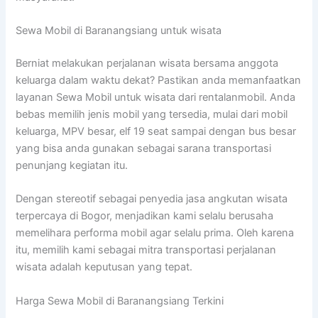
Sewa Mobil di Baranangsiang untuk wisata
Berniat melakukan perjalanan wisata bersama anggota
keluarga dalam waktu dekat? Pastikan anda memanfaatkan
layanan Sewa Mobil untuk wisata dari rentalanmobil. Anda
bebas memilih jenis mobil yang tersedia, mulai dari mobil
keluarga, MPV besar, elf 19 seat sampai dengan bus besar
yang bisa anda gunakan sebagai sarana transportasi
penunjang kegiatan itu.
Dengan stereotif sebagai penyedia jasa angkutan wisata
terpercaya di Bogor, menjadikan kami selalu berusaha
memelihara performa mobil agar selalu prima. Oleh karena
itu, memilih kami sebagai mitra transportasi perjalanan
wisata adalah keputusan yang tepat.
Harga Sewa Mobil di Baranangsiang Terkini