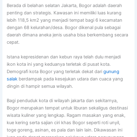
Berada di belahan selatan Jakarta, Bogor adalah daerah
penting dan strategis. Kawasan ini memiliki luas kurang
lebih 118,5 km2 yang menjadi tempat bagi 6 kecamatan
dengan 68 kelurahan/desa. Bogor dikenal pula sebagai
daerah dimana aneka jenis usaha bisa berkembang secara
cepat.
Istana kepresidenan dan kebun raya telah dulu menjadi
ikon kota ini yang keduanya terletak di pusat kota.
Demografi kota Bogor yang terletak dekat dari
gunung
salak
berdampak pada kesejukan udara dan cuaca yang
dingin di hampir semua wilayah.
Bagi penduduk kota di wilayah jakarta dan sekitarnya,
Bogor merupakan tempat untuk liburan sekaligus destinasi
wisata kuliner yang lengkap. Ragam masakan yang enak,
kue kering serta sajian ciri khas Bogor seperti roti unyil,
toge goreng, asinan, es pala dan lain lain. Dikawasan ini