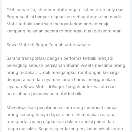
Oleh sebab itu, charter mobil dengan sistem drop only dari
Bogor saat ini banyak digunakan sebagai angkutan mudik.
Mobil terbaik kami siap mengantarkan anda menuju
kampung halaman secara rombongan atau perseorangan.
Sewa Mobil di Bogor Tengah untuk wisata
Sarana transportasi dengan performa terbaik menjadi
pelengkap sebuah perjalanan liburan wisata bersama orang
orang terdekat. Untuk mengangkut rombongan keluarga
dengan aman dan nyaman, anda harus menggunakan
layanan Sewa Mobil di Bogor Tengah untuk wisata dari
perusahaan penyewaan mobil terbaik.
Merealisasikan perjalanan wisata yang membuat semua
orang senang hanya dapat diperoleh manakala sarana
transportasi yang digunakan dalam kondisi prima dan
tanpa masalah. Segera agendakan perjalanan wisata anda