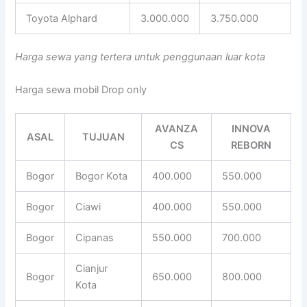
Toyota Alphard
3.000.000
3.750.000
Harga sewa yang tertera untuk penggunaan luar kota
Harga sewa mobil Drop only
AVANZA
INNOVA
ASAL
TUJUAN
CS
REBORN
Bogor
Bogor Kota
400.000
550.000
Bogor
Ciawi
400.000
550.000
Bogor
Cipanas
550.000
700.000
Cianjur
Bogor
650.000
800.000
Kota