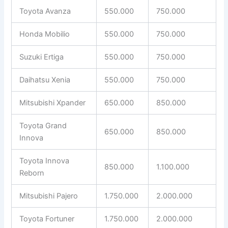
Toyota Avanza
550.000
750.000
Honda Mobilio
550.000
750.000
Suzuki Ertiga
550.000
750.000
Daihatsu Xenia
550.000
750.000
Mitsubishi Xpander
650.000
850.000
Toyota Grand
650.000
850.000
Innova
Toyota Innova
850.000
1.100.000
Reborn
Mitsubishi Pajero
1.750.000
2.000.000
Toyota Fortuner
1.750.000
2.000.000