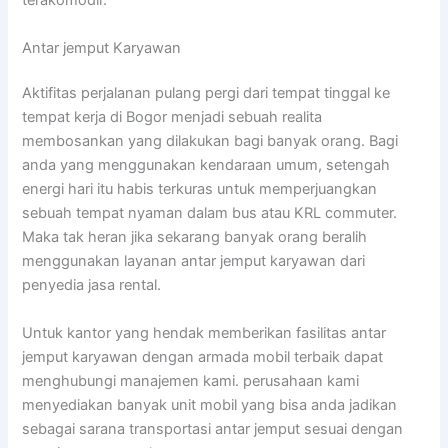
terakomodir.
Antar jemput Karyawan
Aktifitas perjalanan pulang pergi dari tempat tinggal ke
tempat kerja di Bogor menjadi sebuah realita
membosankan yang dilakukan bagi banyak orang. Bagi
anda yang menggunakan kendaraan umum, setengah
energi hari itu habis terkuras untuk memperjuangkan
sebuah tempat nyaman dalam bus atau KRL commuter.
Maka tak heran jika sekarang banyak orang beralih
menggunakan layanan antar jemput karyawan dari
penyedia jasa rental.
Untuk kantor yang hendak memberikan fasilitas antar
jemput karyawan dengan armada mobil terbaik dapat
menghubungi manajemen kami. perusahaan kami
menyediakan banyak unit mobil yang bisa anda jadikan
sebagai sarana transportasi antar jemput sesuai dengan