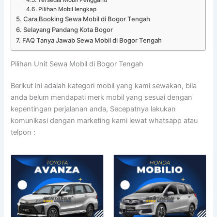
Pilihan Mobil lengkap
Cara Booking Sewa Mobil di Bogor Tengah
Selayang Pandang Kota Bogor
FAQ Tanya Jawab Sewa Mobil di Bogor Tengah
Pilihan Unit Sewa Mobil di Bogor Tengah
Berikut ini adalah kategori mobil yang kami sewakan, bila
anda belum mendapati merk mobil yang sesuai dengan
kepentingan perjalanan anda, Secepatnya lakukan
komunikasi dengan marketing kami lewat whatsapp atau
telpon :