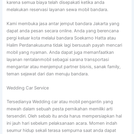
karena semua biaya telah disepakati ketika anda
melakukan reservasi layanan sewa mobil bandara.
Kami membuka jasa antar jemput bandara Jakarta yang
dapat anda pesan secara online. Anda yang berencana
pergi keluar kota melalui bandara Soekarno Hatta atau
Halim Perdanakusuma tidak lagi bersusah payah mencari
mobil yang nyaman. Anda dapat juga memanfaatkan
layanan rentalanmobil sebagai sarana transportasi
mengantar atau menjemput partner bisnis, sanak family,
teman sejawat dari dan menuju bandara.
Wedding Car Service
Tersedianya Wedding car atau mobil pengantin yang
mewah dalam sebuah pesta pernikahan memiliki arti
tersendiri. Oleh sebab itu anda harus mempersiapkan hal
ini jauh hari sebelum pelaksanaan acara. Momen indah
seumur hidup sekali terasa sempurna saat anda dapat