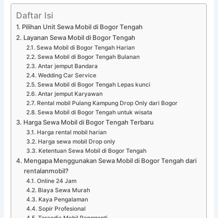
Daftar Isi
Pilihan Unit Sewa Mobil di Bogor Tengah
Layanan Sewa Mobil di Bogor Tengah
Sewa Mobil di Bogor Tengah Harian
Sewa Mobil di Bogor Tengah Bulanan
Antar jemput Bandara
Wedding Car Service
Sewa Mobil di Bogor Tengah Lepas kunci
Antar jemput Karyawan
Rental mobil Pulang Kampung Drop Only dari Bogor
Sewa Mobil di Bogor Tengah untuk wisata
Harga Sewa Mobil di Bogor Tengah Terbaru
Harga rental mobil harian
Harga sewa mobil Drop only
Ketentuan Sewa Mobil di Bogor Tengah
Mengapa Menggunakan Sewa Mobil di Bogor Tengah dari
rentalanmobil?
Online 24 Jam
Biaya Sewa Murah
Kaya Pengalaman
Sopir Profesional
Tersedia Mobil Pengganti