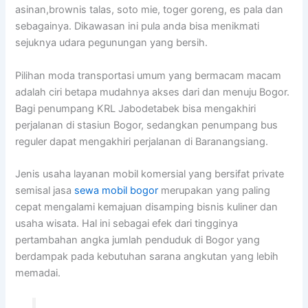
asinan,brownis talas, soto mie, toger goreng, es pala dan
sebagainya. Dikawasan ini pula anda bisa menikmati
sejuknya udara pegunungan yang bersih.
Pilihan moda transportasi umum yang bermacam macam
adalah ciri betapa mudahnya akses dari dan menuju Bogor.
Bagi penumpang KRL Jabodetabek bisa mengakhiri
perjalanan di stasiun Bogor, sedangkan penumpang bus
reguler dapat mengakhiri perjalanan di Baranangsiang.
Jenis usaha layanan mobil komersial yang bersifat private
semisal jasa
sewa mobil bogor
merupakan yang paling
cepat mengalami kemajuan disamping bisnis kuliner dan
usaha wisata. Hal ini sebagai efek dari tingginya
pertambahan angka jumlah penduduk di Bogor yang
berdampak pada kebutuhan sarana angkutan yang lebih
memadai.