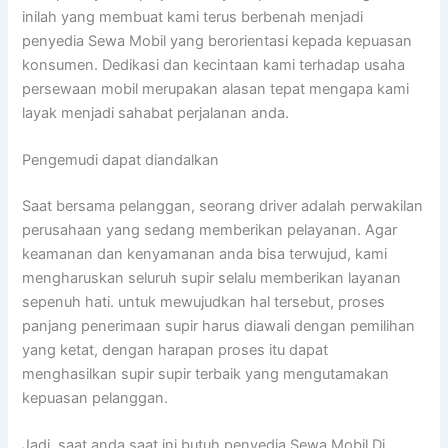
inilah yang membuat kami terus berbenah menjadi
penyedia Sewa Mobil yang berorientasi kepada kepuasan
konsumen. Dedikasi dan kecintaan kami terhadap usaha
persewaan mobil merupakan alasan tepat mengapa kami
layak menjadi sahabat perjalanan anda.
Pengemudi dapat diandalkan
Saat bersama pelanggan, seorang driver adalah perwakilan
perusahaan yang sedang memberikan pelayanan. Agar
keamanan dan kenyamanan anda bisa terwujud, kami
mengharuskan seluruh supir selalu memberikan layanan
sepenuh hati. untuk mewujudkan hal tersebut, proses
panjang penerimaan supir harus diawali dengan pemilihan
yang ketat, dengan harapan proses itu dapat
menghasilkan supir supir terbaik yang mengutamakan
kepuasan pelanggan.
Jadi, saat anda saat ini butuh penyedia Sewa Mobil Di