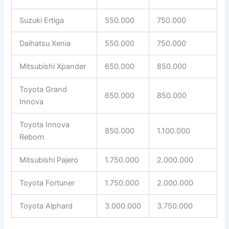
Suzuki Ertiga
550.000
750.000
Daihatsu Xenia
550.000
750.000
Mitsubishi Xpander
650.000
850.000
Toyota Grand
650.000
850.000
Innova
Toyota Innova
850.000
1.100.000
Reborn
Mitsubishi Pajero
1.750.000
2.000.000
Toyota Fortuner
1.750.000
2.000.000
Toyota Alphard
3.000.000
3.750.000