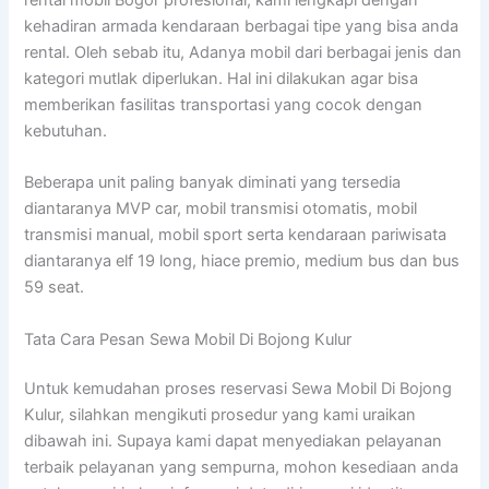
kehadiran armada kendaraan berbagai tipe yang bisa anda
rental. Oleh sebab itu, Adanya mobil dari berbagai jenis dan
kategori mutlak diperlukan. Hal ini dilakukan agar bisa
memberikan fasilitas transportasi yang cocok dengan
kebutuhan.
Beberapa unit paling banyak diminati yang tersedia
diantaranya MVP car, mobil transmisi otomatis, mobil
transmisi manual, mobil sport serta kendaraan pariwisata
diantaranya elf 19 long, hiace premio, medium bus dan bus
59 seat.
Tata Cara Pesan Sewa Mobil Di Bojong Kulur
Untuk kemudahan proses reservasi Sewa Mobil Di Bojong
Kulur, silahkan mengikuti prosedur yang kami uraikan
dibawah ini. Supaya kami dapat menyediakan pelayanan
terbaik pelayanan yang sempurna, mohon kesediaan anda