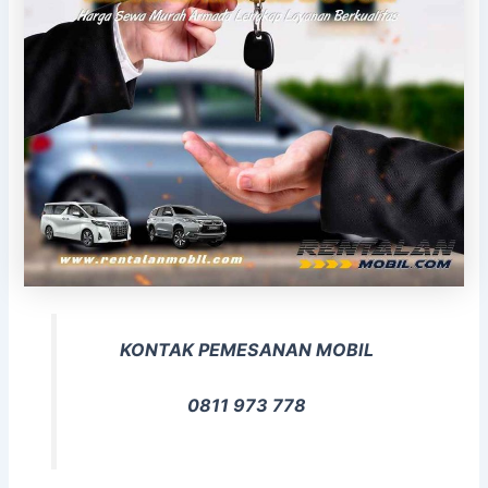
KONTAK PEMESANAN MOBIL
0811 973 778