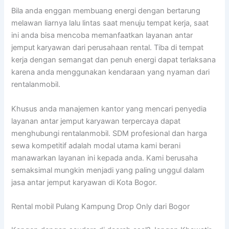
Bila anda enggan membuang energi dengan bertarung
melawan liarnya lalu lintas saat menuju tempat kerja, saat
ini anda bisa mencoba memanfaatkan layanan antar
jemput karyawan dari perusahaan rental. Tiba di tempat
kerja dengan semangat dan penuh energi dapat terlaksana
karena anda menggunakan kendaraan yang nyaman dari
rentalanmobil.
Khusus anda manajemen kantor yang mencari penyedia
layanan antar jemput karyawan terpercaya dapat
menghubungi rentalanmobil. SDM profesional dan harga
sewa kompetitif adalah modal utama kami berani
manawarkan layanan ini kepada anda. Kami berusaha
semaksimal mungkin menjadi yang paling unggul dalam
jasa antar jemput karyawan di Kota Bogor.
Rental mobil Pulang Kampung Drop Only dari Bogor