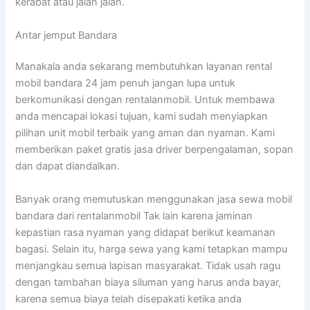
kerabat atau jalan jalan.
Antar jemput Bandara
Manakala anda sekarang membutuhkan layanan rental
mobil bandara 24 jam penuh jangan lupa untuk
berkomunikasi dengan rentalanmobil. Untuk membawa
anda mencapai lokasi tujuan, kami sudah menyiapkan
pilihan unit mobil terbaik yang aman dan nyaman. Kami
memberikan paket gratis jasa driver berpengalaman, sopan
dan dapat diandalkan.
Banyak orang memutuskan menggunakan jasa sewa mobil
bandara dari rentalanmobil Tak lain karena jaminan
kepastian rasa nyaman yang didapat berikut keamanan
bagasi. Selain itu, harga sewa yang kami tetapkan mampu
menjangkau semua lapisan masyarakat. Tidak usah ragu
dengan tambahan biaya siluman yang harus anda bayar,
karena semua biaya telah disepakati ketika anda