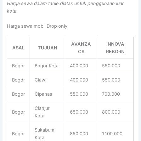
Harga sewa dalam table diatas untuk penggunaan luar
kota
Harga sewa mobil Drop only
AVANZA
INNOVA
ASAL
TUJUAN
CS
REBORN
Bogor
Bogor Kota
400.000
550.000
Bogor
Ciawi
400.000
550.000
Bogor
Cipanas
550.000
700.000
Cianjur
Bogor
650.000
800.000
Kota
Sukabumi
Bogor
850.000
1.100.000
Kota