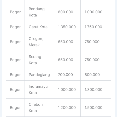
Bandung
Bogor
800.000
1.000.000
Kota
Bogor
Garut Kota
1.350.000
1.750.000
Cilegon,
Bogor
650.000
750.000
Merak
Serang
Bogor
650.000
750.000
Kota
Bogor
Pandeglang
700.000
800.000
Indramayu
Bogor
1.000.000
1.300.000
Kota
Cirebon
Bogor
1.200.000
1.500.000
Kota