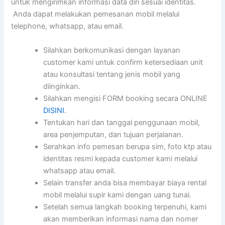
untuk mengirimkan informasi data diri sesuai identitas.
Anda dapat melakukan pemesanan mobil melalui
telephone, whatsapp, atau email.
Silahkan berkomunikasi dengan layanan
customer kami untuk confirm ketersediaan unit
atau konsultasi tentang jenis mobil yang
diinginkan.
Silahkan mengisi FORM booking secara ONLINE
DISINI
.
Tentukan hari dan tanggal penggunaan mobil,
area penjemputan, dan tujuan perjalanan.
Serahkan info pemesan berupa sim, foto ktp atau
identitas resmi kepada customer kami melalui
whatsapp atau email.
Selain transfer anda bisa membayar biaya rental
mobil melalui supir kami dengan uang tunai.
Setelah semua langkah booking terpenuhi, kami
akan memberikan informasi nama dan nomer