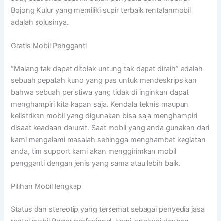
Bojong Kulur yang memiliki supir terbaik rentalanmobil
adalah solusinya.
Gratis Mobil Pengganti
“Malang tak dapat ditolak untung tak dapat diraih” adalah
sebuah pepatah kuno yang pas untuk mendeskripsikan
bahwa sebuah peristiwa yang tidak di inginkan dapat
menghampiri kita kapan saja. Kendala teknis maupun
kelistrikan mobil yang digunakan bisa saja menghampiri
disaat keadaan darurat. Saat mobil yang anda gunakan dari
kami mengalami masalah sehingga menghambat kegiatan
anda, tim support kami akan menggirimkan mobil
pengganti dengan jenis yang sama atau lebih baik.
Pilihan Mobil lengkap
Status dan stereotip yang tersemat sebagai penyedia jasa
rental mobil Bogor profesional, kami lengkapi dengan