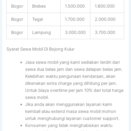
Bogor
Brebes
1.500.000
1.800.000
Bogor
Tegal
1.700.000
2.000.000
Bogor
Lampung
3.000.000
3.700.000
Syarat Sewa Mobil Di Bojong Kulur
Jasa sewa mobil yang kami sediakan terdiri dari
sewa dua belas jam dan sewa delapan belas jam.
Kelebihan waktu pengunaan kendaraan, akan
dikenakan extra charge yang dihitung per jam.
Untuk biaya overtime per jam 10% dari total harga
sewa mobil.
Jika anda akan menggunakan layanan kami
kembali atau extend masa sewa mobil mohon
untuk menghubungi layanan customer support.
Konsumen yang tidak menghabiskan waktu