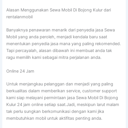
Alasan Menggunakan Sewa Mobil Di Bojong Kulur dari
rentalanmobil
Banyaknya penawaran menarik dari penyedia jasa Sewa
Mobil yang anda peroleh, menjadi kendala baru saat
menentukan penyedia jasa mana yang paling rekomended.
Tapi percayalah, alasan dibawah ini membuat anda tak
ragu memilih kami sebagai mitra perjalanan anda.
Online 24 Jam
Untuk menjangkau pelanggan dan menjadi yang paling
berkualitas dalam memberikan service, customer support
kami siap melayani permintaan jasa Sewa Mobil Di Bojong
Kulur 24 jam online setiap saat.Jadi, meskipun larut malam
tak perlu sungkan berkomunikasi dengan kami jika
membutuhkan mobil untuk aktifitas penting anda.