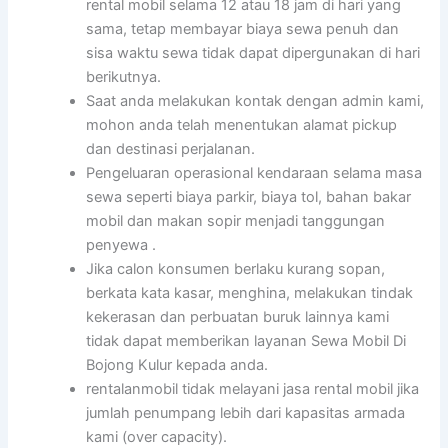
rental mobil selama 12 atau 18 jam di hari yang
sama, tetap membayar biaya sewa penuh dan
sisa waktu sewa tidak dapat dipergunakan di hari
berikutnya.
Saat anda melakukan kontak dengan admin kami,
mohon anda telah menentukan alamat pickup
dan destinasi perjalanan.
Pengeluaran operasional kendaraan selama masa
sewa seperti biaya parkir, biaya tol, bahan bakar
mobil dan makan sopir menjadi tanggungan
penyewa .
Jika calon konsumen berlaku kurang sopan,
berkata kata kasar, menghina, melakukan tindak
kekerasan dan perbuatan buruk lainnya kami
tidak dapat memberikan layanan Sewa Mobil Di
Bojong Kulur kepada anda.
rentalanmobil tidak melayani jasa rental mobil jika
jumlah penumpang lebih dari kapasitas armada
kami (over capacity).