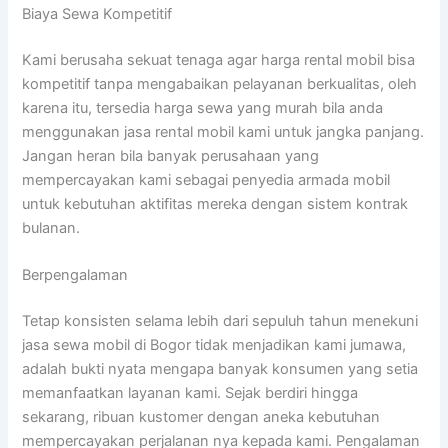
Biaya Sewa Kompetitif
Kami berusaha sekuat tenaga agar harga rental mobil bisa
kompetitif tanpa mengabaikan pelayanan berkualitas, oleh
karena itu, tersedia harga sewa yang murah bila anda
menggunakan jasa rental mobil kami untuk jangka panjang.
Jangan heran bila banyak perusahaan yang
mempercayakan kami sebagai penyedia armada mobil
untuk kebutuhan aktifitas mereka dengan sistem kontrak
bulanan.
Berpengalaman
Tetap konsisten selama lebih dari sepuluh tahun menekuni
jasa sewa mobil di Bogor tidak menjadikan kami jumawa,
adalah bukti nyata mengapa banyak konsumen yang setia
memanfaatkan layanan kami. Sejak berdiri hingga
sekarang, ribuan kustomer dengan aneka kebutuhan
mempercayakan perjalanan nya kepada kami. Pengalaman