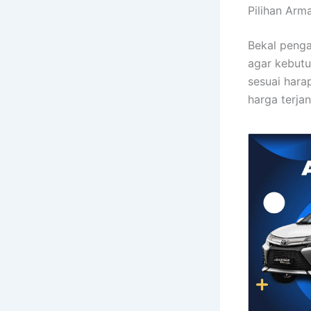
Pilihan Ar
Bekal penga
agar kebutu
sesuai hara
harga terja