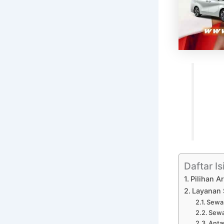
Daftar Is
Pilihan 
Layanan 
Sewa 
Sewa
Anta