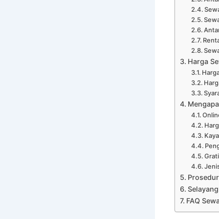
Sewa
Sewa
Anta
Renta
Sewa
Harga Se
Harga
Harg
Syar
Mengapa 
Onli
Harg
Kaya
Peng
Grat
Jeni
Prosedur
Selayang
FAQ Sewa