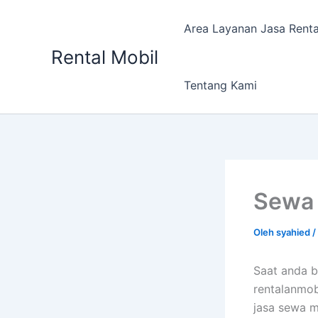
Lewati
ke
Area Layanan Jasa Renta
konten
Rental Mobil
Tentang Kami
Sewa 
Oleh
syahied
/
Saat anda b
rentalanmob
jasa sewa m