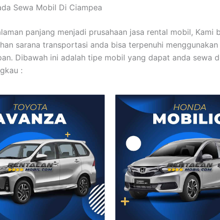
mada Sewa Mobil Di Ciampea
laman panjang menjadi prusahaan jasa rental mobil, Kami 
han sarana transportasi anda bisa terpenuhi menggunakan
pan. Dibawah ini adalah tipe mobil yang dapat anda sewa 
ngkau :