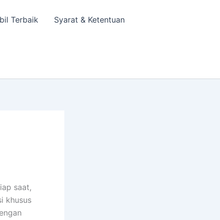
bil Terbaik
Syarat & Ketentuan
iap saat,
si khusus
dengan