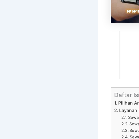
Daftar Is
Pilihan A
Layanan 
Sewa 
Sewa
Sewa
Sewa