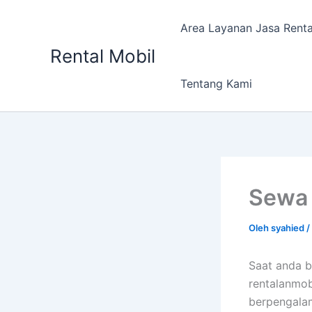
Lewati
ke
Area Layanan Jasa Renta
konten
Rental Mobil
Tentang Kami
Sewa 
Oleh
syahied
/
Saat anda b
rentalanmob
berpengala