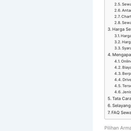
Sewa
Anta
Char
Sewa
Harga Se
Harga
Harg
Syar
Mengapa 
Onli
Biay
Ber
Driv
Ters
Jeni
Tata Car
Selayang
FAQ Sewa 
Pilihan Arm