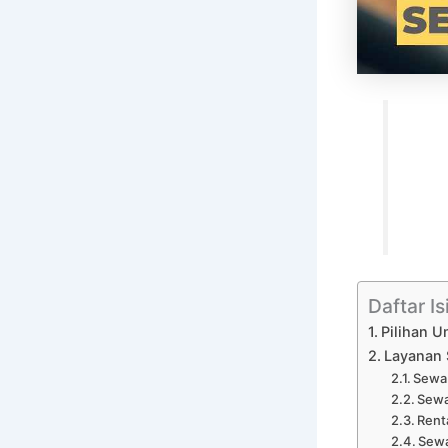
Daftar Is
Pilihan U
Layanan 
Sewa 
Sewa
Rent
Sewa