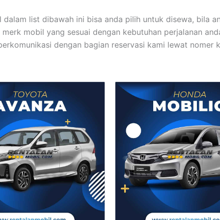
 dalam list dibawah ini bisa anda pilih untuk disewa, bila 
merk mobil yang sesuai dengan kebutuhan perjalanan anda
berkomunikasi dengan bagian reservasi kami lewat nomer 