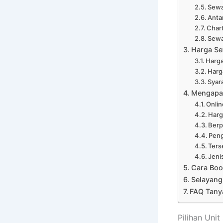
Sewa
Anta
Char
Sewa
Harga Se
Harga
Harg
Syar
Mengapa 
Onli
Harg
Ber
Peng
Ters
Jeni
Cara Boo
Selayang
FAQ Tany
Pilihan Uni