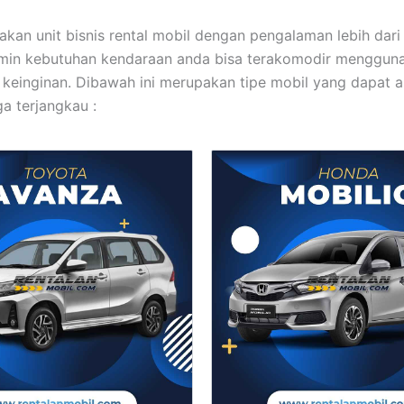
kan unit bisnis rental mobil dengan pengalaman lebih dari 
min kebutuhan kendaraan anda bisa terakomodir menggun
 keinginan. Dibawah ini merupakan tipe mobil yang dapat 
a terjangkau :