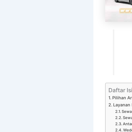
Daftar Is
Pilihan A
Layanan 
Sewa 
Sewa
Anta
Wedd