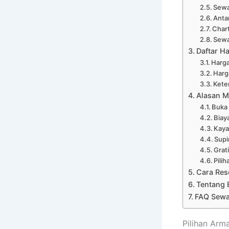
Sewa
Anta
Char
Sewa
Daftar H
Harga
Harg
Kete
Alasan M
Buka
Biay
Kaya
Supi
Grat
Pili
Cara Res
Tentang 
FAQ Sewa
Pilihan Arm