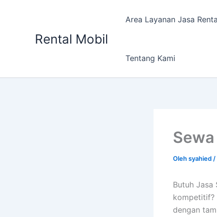
Lewati
ke
Area Layanan Jasa Renta
konten
Rental Mobil
Tentang Kami
Sewa 
Oleh
syahied
/
Butuh Jasa 
kompetitif?
dengan tamb