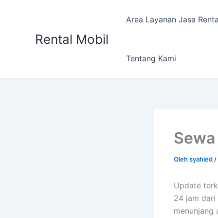
Lewati
ke
Area Layanan Jasa Renta
konten
Rental Mobil
Tentang Kami
Sewa 
Oleh
syahied
/
Update terk
24 jam dari
menunjang a