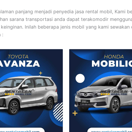
laman panjang menjadi penyedia jasa rental mobil, Kami b
han sarana transportasi anda dapat terakomodir menggun
 keinginan. Inilah beberapa jenis mobil yang kami sewakan
 :