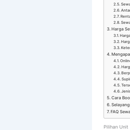
Sewa
Anta
Renta
Sewa
Harga Sew
Harga
Harg
Kete
Mengapa 
Onli
Harg
Ber
Supi
Ters
Jeni
Cara Boo
Selayang
FAQ Sewa 
Pilihan Unit