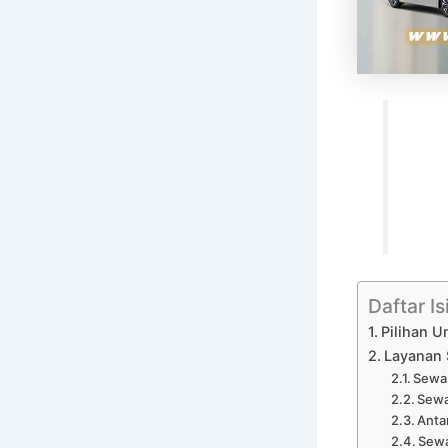
Daftar Is
Pilihan U
Layanan 
Sewa 
Sewa
Anta
Sewa