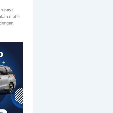
erupaya
akan mobil
 dengan