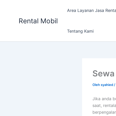
Lewati
ke
Area Layanan Jasa Renta
konten
Rental Mobil
Tentang Kami
Sewa 
Oleh
syahied
/
Jika anda b
saat, renta
berpengala