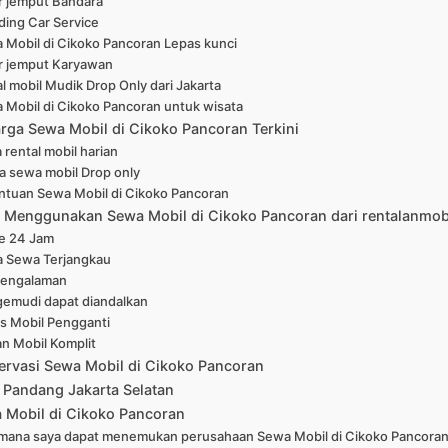
r jemput Bandara
ing Car Service
 Mobil di Cikoko Pancoran Lepas kunci
r jemput Karyawan
l mobil Mudik Drop Only dari Jakarta
 Mobil di Cikoko Pancoran untuk wisata
arga Sewa Mobil di Cikoko Pancoran Terkini
 rental mobil harian
a sewa mobil Drop only
ntuan Sewa Mobil di Cikoko Pancoran
Menggunakan Sewa Mobil di Cikoko Pancoran dari rentalanmob
ne 24 Jam
a Sewa Terjangkau
pengalaman
emudi dapat diandalkan
is Mobil Pengganti
han Mobil Komplit
ervasi Sewa Mobil di Cikoko Pancoran
 Pandang Jakarta Selatan
 Mobil di Cikoko Pancoran
mana saya dapat menemukan perusahaan Sewa Mobil di Cikoko Pancoran