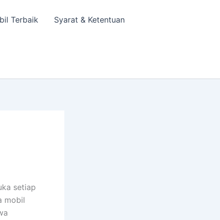
bil Terbaik
Syarat & Ketentuan
uka setiap
a mobil
wa