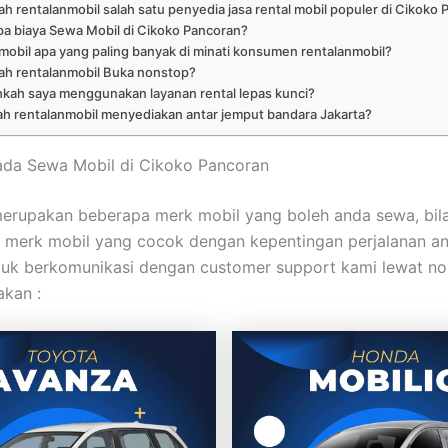
h rentalanmobil salah satu penyedia jasa rental mobil populer di Cikoko
pa biaya Sewa Mobil di Cikoko Pancoran?
 mobil apa yang paling banyak di minati konsumen rentalanmobil?
ah rentalanmobil Buka nonstop?
hkah saya menggunakan layanan rental lepas kunci?
h rentalanmobil menyediakan antar jemput bandara Jakarta?
ada Sewa Mobil di Cikoko Pancoran
 merupakan beberapa merk mobil yang boleh anda sewa, bil
merk mobil yang cocok dengan kepentingan perjalanan an
tuk berkomunikasi dengan customer support kami lewat n
akan :