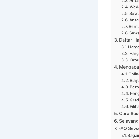
Anta
Wedd
Sewa
Anta
Renta
Sewa
Daftar H
Harga
Harg
Kete
Mengapa 
Onli
Biay
Ber
Peng
Grat
Pili
Cara Res
Selayang
FAQ Sewa
Bagai