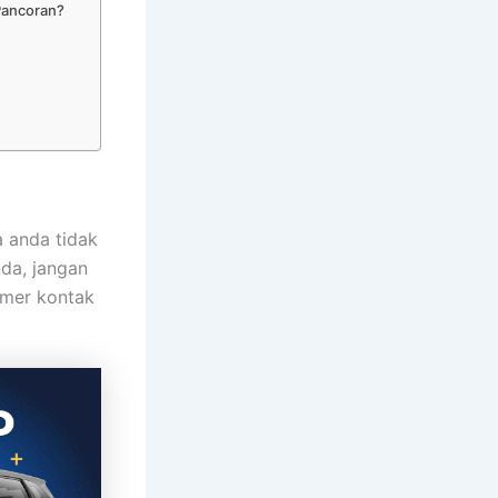
 Pancoran?
a anda tidak
da, jangan
omer kontak