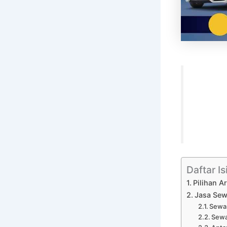
Daftar Is
Pilihan 
Jasa Sew
Sewa 
Sewa