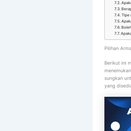
Apaka
Bera
Tipe
Apak
Bole
Apaka
Pilihan Arm
Berikut ini
menemukan 
sungkan un
yang disedi