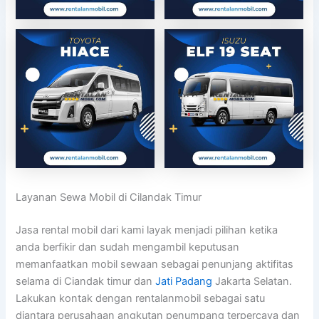
Layanan Sewa Mobil di Cilandak Timur
Jasa rental mobil dari kami layak menjadi pilihan ketika
anda berfikir dan sudah mengambil keputusan
memanfaatkan mobil sewaan sebagai penunjang aktifitas
selama di Ciandak timur dan
Jati Padang
Jakarta Selatan.
Lakukan kontak dengan rentalanmobil sebagai satu
diantara perusahaan angkutan penumpang terpercaya dan