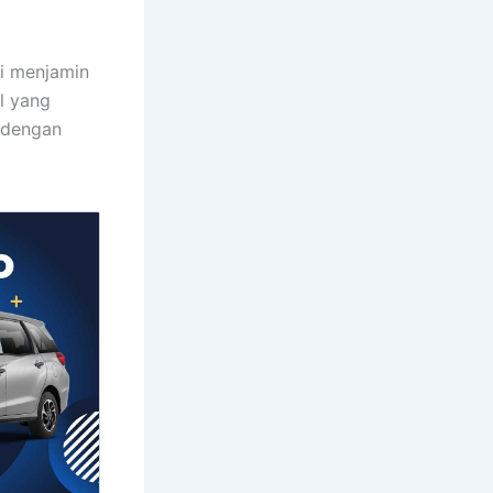
i menjamin
l yang
a dengan