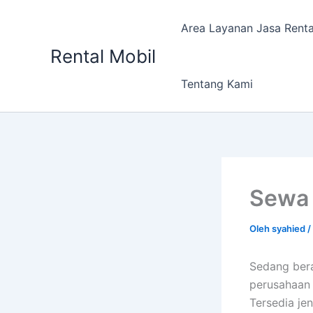
Lewati
ke
Area Layanan Jasa Renta
konten
Rental Mobil
Tentang Kami
Sewa 
Oleh
syahied
/
Sedang ber
perusahaan 
Tersedia je