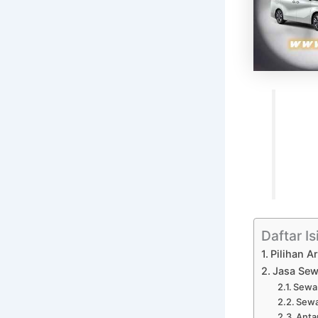
Daftar Is
Pilihan 
Jasa Sew
Sewa 
Sewa
Anta