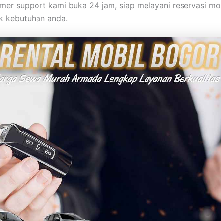
omer support kami buka 24 jam, siap melayani reservasi mo
k kebutuhan anda.