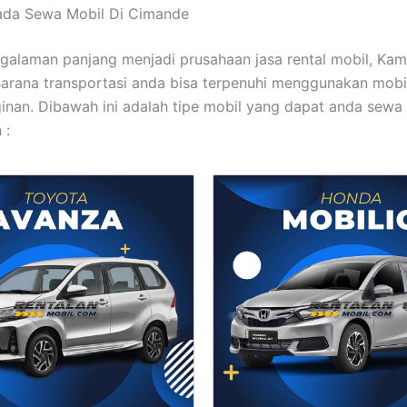
mada Sewa Mobil Di Cimande
alaman panjang menjadi prusahaan jasa rental mobil, Kam
arana transportasi anda bisa terpenuhi menggunakan mobi
ginan. Dibawah ini adalah tipe mobil yang dapat anda sew
 :