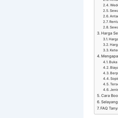
Wedd
Sewa
Anta
Renta
Sewa
Harga Se
Harga
Harg
Kete
Mengapa 
Buka
Biay
Ber
Sopi
Ters
Jeni
Cara Boo
Selayang
FAQ Tany