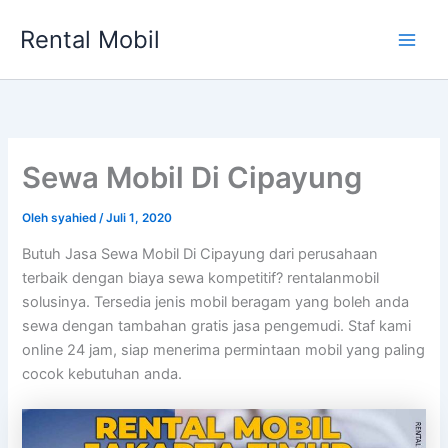
Lewati
Rental Mobil
ke
Main
konten
Men
Sewa Mobil Di Cipayung
Oleh
syahied
/
Juli 1, 2020
Butuh Jasa Sewa Mobil Di Cipayung dari perusahaan
terbaik dengan biaya sewa kompetitif? rentalanmobil
solusinya. Tersedia jenis mobil beragam yang boleh anda
sewa dengan tambahan gratis jasa pengemudi. Staf kami
online 24 jam, siap menerima permintaan mobil yang paling
cocok kebutuhan anda.