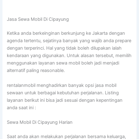
Jasa Sewa Mobil Di Cipayung
Ketika anda berkeinginan berkunjung ke Jakarta dengan
agenda tertentu, sejatinya banyak yang wajib anda prepare
dengan terperinci. Hal yang tidak boleh dilupakan ialah
kendaraan yang digunakan. Untuk alasan tersebut, memilih
menggunakan layanan sewa mobil boleh jadi menjadi
alternatif paling reasonable.
rentalanmobil menghadirkan banyak opsi jasa mobil
sewaan untuk berbagai kebutuhan perjalanan. Listing
layanan berikut ini bisa jadi sesuai dengan kepentingan
anda saat ini :
Sewa Mobil Di Cipayung Harian
Saat anda akan melakukan perjalanan bersama keluarga,