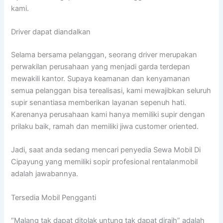
kami.
Driver dapat diandalkan
Selama bersama pelanggan, seorang driver merupakan
perwakilan perusahaan yang menjadi garda terdepan
mewakili kantor. Supaya keamanan dan kenyamanan
semua pelanggan bisa terealisasi, kami mewajibkan seluruh
supir senantiasa memberikan layanan sepenuh hati.
Karenanya perusahaan kami hanya memiliki supir dengan
prilaku baik, ramah dan memiliki jiwa customer oriented.
Jadi, saat anda sedang mencari penyedia Sewa Mobil Di
Cipayung yang memiliki sopir profesional rentalanmobil
adalah jawabannya.
Tersedia Mobil Pengganti
“Malang tak dapat ditolak untung tak dapat diraih” adalah