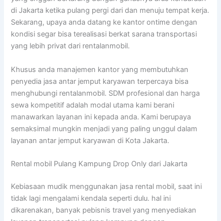
di Jakarta ketika pulang pergi dari dan menuju tempat kerja.
Sekarang, upaya anda datang ke kantor ontime dengan
kondisi segar bisa terealisasi berkat sarana transportasi
yang lebih privat dari rentalanmobil.
Khusus anda manajemen kantor yang membutuhkan
penyedia jasa antar jemput karyawan terpercaya bisa
menghubungi rentalanmobil. SDM profesional dan harga
sewa kompetitif adalah modal utama kami berani
manawarkan layanan ini kepada anda. Kami berupaya
semaksimal mungkin menjadi yang paling unggul dalam
layanan antar jemput karyawan di Kota Jakarta.
Rental mobil Pulang Kampung Drop Only dari Jakarta
Kebiasaan mudik menggunakan jasa rental mobil, saat ini
tidak lagi mengalami kendala seperti dulu. hal ini
dikarenakan, banyak pebisnis travel yang menyediakan