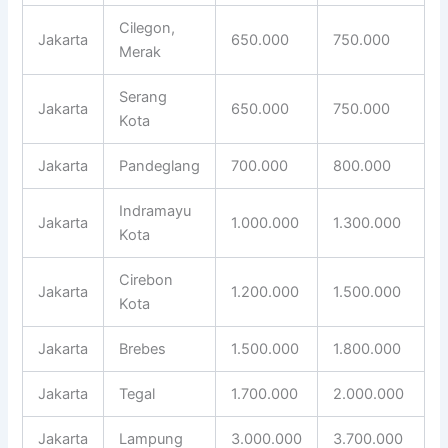
Cilegon,
Jakarta
650.000
750.000
Merak
Serang
Jakarta
650.000
750.000
Kota
Jakarta
Pandeglang
700.000
800.000
Indramayu
Jakarta
1.000.000
1.300.000
Kota
Cirebon
Jakarta
1.200.000
1.500.000
Kota
Jakarta
Brebes
1.500.000
1.800.000
Jakarta
Tegal
1.700.000
2.000.000
Jakarta
Lampung
3.000.000
3.700.000