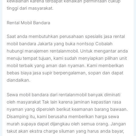
kewalahan karena terdapat kenaikan permintaan cukup
tinggi dari masyarakat.
Rental Mobil Bandara
Saat anda membutuhkan perusahaan spesialis jasa rental
mobil bandara Jakarta yang buka nontsop Cobalah
hubungi manajemen rentalanmobil. Untuk mengantar anda
menuju tempat tujuan, kami sudah menyiapkan pilihan unit
mobil terbaik yang aman dan nyaman. Kami memberikan
bebas biaya jasa supir berpengalaman, sopan dan dapat
diandalkan.
Sewa mobil bandara dari rentalanmobil banyak diminati
oleh masyarakat Tak lain karena jaminan kepastian rasa
nyaman yang diperoleh berikut keamanan barang bawaan.
Disamping itu, kami berusaha memberikan harga sewa
murah supaya dapat dijangkau oleh semua orang. Jangan
takut akan ekstra charge siluman yang harus anda bayar,