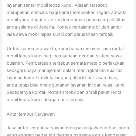
layanan rental mobil lepas kunci. Alasan tersebut
merupakan stimulus bagi kami memberikan ragam armada
mobil yang dapat dijadikan kendaraan penunjang aktifitas
anda selama di Jakarta. Kontak rentalanmobil dan ambil
jasa sewa mobil lepas kunci dari perusahaan terbaik.
Untuk sementara waktu, kami hanya melayani jasa rental
mobil lepas kunci bagi perusahaan dengan sistem sewa
bulanan. Pembatasan tersebut semata mata diberlakukan
sebagai upaya manajemen dalam meningkatkan kualitas
layanan kami. Untuk kalangan pribadi tidak usah risau,
anda tetap bisa menggunakan layanan ini dari relasi kami.
Secepatnya kontak rentalanmobil dan ambil paket rental
mobil lepas kunci dengan unit terbaik.
Antar jemput Karyawan
Jasa antar jemput karyawan merupakan jawaban bagi anda
yang enggan bertarung dengan ganasnya arus kendaraan