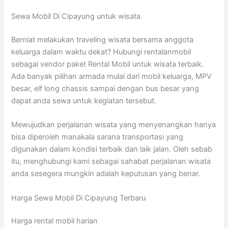
Sewa Mobil Di Cipayung untuk wisata
Berniat melakukan traveling wisata bersama anggota
keluarga dalam waktu dekat? Hubungi rentalanmobil
sebagai vendor paket Rental Mobil untuk wisata terbaik.
Ada banyak pilihan armada mulai dari mobil keluarga, MPV
besar, elf long chassis sampai dengan bus besar yang
dapat anda sewa untuk kegiatan tersebut.
Mewujudkan perjalanan wisata yang menyenangkan hanya
bisa diperoleh manakala sarana transportasi yang
digunakan dalam kondisi terbaik dan laik jalan. Oleh sebab
itu, menghubungi kami sebagai sahabat perjalanan wisata
anda sesegera mungkin adalah keputusan yang benar.
Harga Sewa Mobil Di Cipayung Terbaru
Harga rental mobil harian