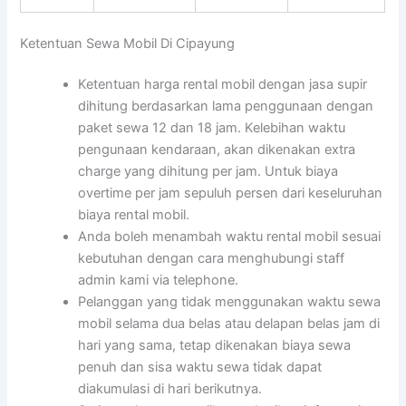
Ketentuan Sewa Mobil Di Cipayung
Ketentuan harga rental mobil dengan jasa supir
dihitung berdasarkan lama penggunaan dengan
paket sewa 12 dan 18 jam. Kelebihan waktu
pengunaan kendaraan, akan dikenakan extra
charge yang dihitung per jam. Untuk biaya
overtime per jam sepuluh persen dari keseluruhan
biaya rental mobil.
Anda boleh menambah waktu rental mobil sesuai
kebutuhan dengan cara menghubungi staff
admin kami via telephone.
Pelanggan yang tidak menggunakan waktu sewa
mobil selama dua belas atau delapan belas jam di
hari yang sama, tetap dikenakan biaya sewa
penuh dan sisa waktu sewa tidak dapat
diakumulasi di hari berikutnya.