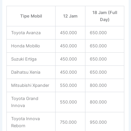
18 Jam (Full
Tipe Mobil
12 Jam
Day)
Toyota Avanza
450.000
650.000
Honda Mobilio
450.000
650.000
Suzuki Ertiga
450.000
650.000
Daihatsu Xenia
450.000
650.000
Mitsubishi Xpander
550.000
800.000
Toyota Grand
550.000
800.000
Innova
Toyota Innova
750.000
950.000
Reborn