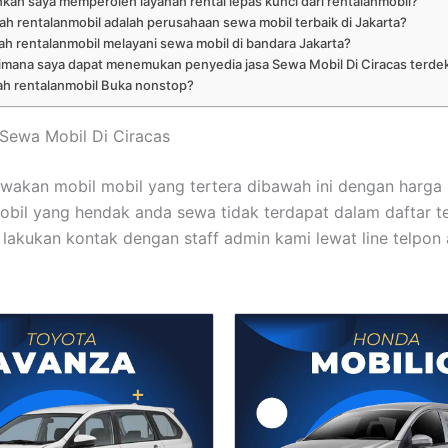
kah saya memperoleh layanan rental lepas kunci dari rentalanmobil?
ah rentalanmobil adalah perusahaan sewa mobil terbaik di Jakarta?
h rentalanmobil melayani sewa mobil di bandara Jakarta?
imana saya dapat menemukan penyedia jasa Sewa Mobil Di Ciracas terde
h rentalanmobil Buka nonstop?
t Sewa Mobil Di Ciracas
akan mobil mobil yang tertera dibawah ini dengan harga
bil yang hendak anda sewa tidak terdapat dalam daftar te
lakukan kontak dengan staff admin kami lewat line telpon 