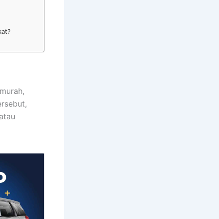
kat?
 murah,
rsebut,
atau