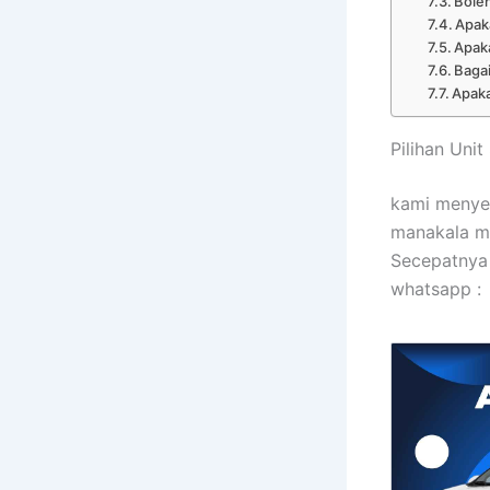
Boleh
Apak
Apaka
Baga
Apaka
Pilihan Uni
kami menyew
manakala mo
Secepatnya 
whatsapp :