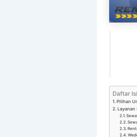
Daftar Is
Pilihan U
Layanan 
Sewa 
Sewa
Rent
Wedd