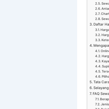
Sewa
Anta
Chart
Sewa
Daftar Ha
Harga
Harg
Kete
Mengapa 
Onli
Harg
Kaya
Supi
Ters
Pili
Tata Car
Selayang
FAQ Sewa
Berap
Jenis