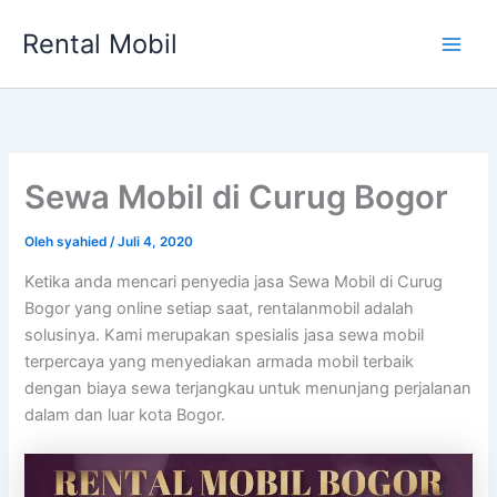
Lewati
Rental Mobil
ke
Main
konten
Men
Sewa Mobil di Curug Bogor
Oleh
syahied
/
Juli 4, 2020
Ketika anda mencari penyedia jasa Sewa Mobil di Curug
Bogor yang online setiap saat, rentalanmobil adalah
solusinya. Kami merupakan spesialis jasa sewa mobil
terpercaya yang menyediakan armada mobil terbaik
dengan biaya sewa terjangkau untuk menunjang perjalanan
dalam dan luar kota Bogor.