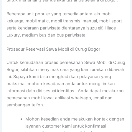
Beberapa unit populer yang tersedia antara lain mobil
keluarga, mobil matic, mobil transmisi manual, mobil sport
serta kendaraan pariwisata diantaranya isuzu elf, Hiace
Luxury, medium bus dan bus pariwisata.
Prosedur Reservasi Sewa Mobil di Curug Bogor
Untuk kemudahan proses pemesanan Sewa Mobil di Curug
Bogor, silahkan menyimak cara yang kami uraikan dibawah
ini. Supaya kami bisa menghadirkan pelayanan yang
maksimal, mohon kesadaran anda untuk mengirimkan
informasi data diri sesuai identitas. Anda dapat melakukan
pemesanan mobil lewat aplikasi whatsapp, email dan
sambungan telfon.
Mohon kesedian anda melakukan kontak dengan
layanan customer kami untuk konfirmasi