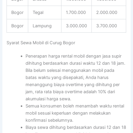
Bogor
Tegal
1.700.000
2.000.000
Bogor
Lampung
3.000.000
3.700.000
Syarat Sewa Mobil di Curug Bogor
Penerapan harga rental mobil dengan jasa supir
dihitung berdasarkan durasi waktu 12 dan 18 jam.
Bila belum selesai menggunakan mobil pada
batas waktu yang disepakati, Anda harus
menanggung biaya overtime yang dihitung per
jam, rata rata biaya overtime adalah 10% dari
akumulasi harga sewa.
Semua konsumen boleh menambah waktu rental
mobil sesuai keperluan dengan melakukan
konfirmasi sebelumnya.
Biaya sewa dihitung berdasarkan durasi 12 dan 18