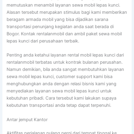
memutuskan menambil layanan sewa mobil lepas kunci.
Alasan tersebut merupakan stimulus bagi kami memberikan
beragam armada mobil yang bisa dijadikan sarana
transportasi penunjang kegiatan anda saat berada di
Bogor. Kontak rentalanmobil dan ambil paket sewa mobil
lepas kunci dari perusahaan terbaik.
Penting anda ketahui layanan rental mobil lepas kunci dari
rentalanmobil terbatas untuk kontrak bulanan perusahan.
Namun demikian, bila anda sangat membutuhkan layanan
sewa mobil lepas kunci, customer support kami bisa
menghubungkan anda dengan relasi bisnis kami yang
menyediakan layanan sewa mobil lepas kunci untuk
kebutuhan pribadi. Cara tersebut kami lakukan supaya
kebutuhan transportasi anda tetap dapat terpenuhi.
Antar jemput Kantor
Aktifitas perjalanan pulang pergi dari tempat tinggal ke