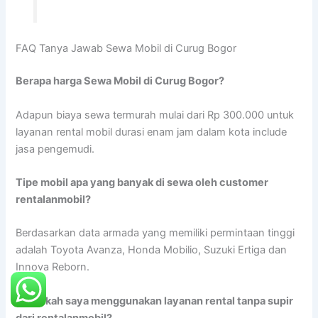
FAQ Tanya Jawab Sewa Mobil di Curug Bogor
Berapa harga Sewa Mobil di Curug Bogor?
Adapun biaya sewa termurah mulai dari Rp 300.000 untuk
layanan rental mobil durasi enam jam dalam kota include
jasa pengemudi.
Tipe mobil apa yang banyak di sewa oleh customer
rentalanmobil?
Berdasarkan data armada yang memiliki permintaan tinggi
adalah Toyota Avanza, Honda Mobilio, Suzuki Ertiga dan
Innova Reborn.
Dapatkah saya menggunakan layanan rental tanpa supir
dari rentalanmobil?