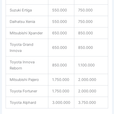
Suzuki Ertiga
550.000
750.000
Daihatsu Xenia
550.000
750.000
Mitsubishi Xpander
650.000
850.000
Toyota Grand
650.000
850.000
Innova
Toyota Innova
850.000
1.100.000
Reborn
Mitsubishi Pajero
1.750.000
2.000.000
Toyota Fortuner
1.750.000
2.000.000
Toyota Alphard
3.000.000
3.750.000