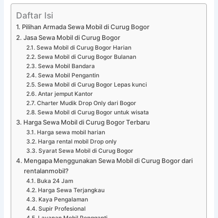
Daftar Isi
Pilihan Armada Sewa Mobil di Curug Bogor
Jasa Sewa Mobil di Curug Bogor
Sewa Mobil di Curug Bogor Harian
Sewa Mobil di Curug Bogor Bulanan
Sewa Mobil Bandara
Sewa Mobil Pengantin
Sewa Mobil di Curug Bogor Lepas kunci
Antar jemput Kantor
Charter Mudik Drop Only dari Bogor
Sewa Mobil di Curug Bogor untuk wisata
Harga Sewa Mobil di Curug Bogor Terbaru
Harga sewa mobil harian
Harga rental mobil Drop only
Syarat Sewa Mobil di Curug Bogor
Mengapa Menggunakan Sewa Mobil di Curug Bogor dari
rentalanmobil?
Buka 24 Jam
Harga Sewa Terjangkau
Kaya Pengalaman
Supir Profesional
Layanan Mobil Pengganti