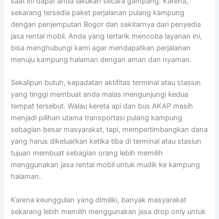
saat ini dapat anda lakukan secara gampang. Karena,
sekarang tersedia paket perjalanan pulang kampung
dengan penjemputan Bogor dan sekitarnya dari penyedia
jasa rental mobil. Anda yang tertarik mencoba layanan ini,
bisa menghubungi kami agar mendapatkan perjalanan
menuju kampung halaman dengan aman dan nyaman.
Sekalipun butuh, kepadatan aktifitas terminal atau stasiun
yang tinggi membuat anda malas mengunjungi kedua
tempat tersebut. Walau kereta api dan bus AKAP masih
menjadi pilihan utama transportasi pulang kampung
sebagian besar masyarakat, tapi, mempertimbangkan dana
yang harus dikeluarkan ketika tiba di terminal atau stasiun
tujuan membuat sebagian orang lebih memilih
menggunakan jasa rental mobil untuk mudik ke kampung
halaman.
Karena keunggulan yang dimiliki, banyak masyarakat
sekarang lebih memilih menggunakan jasa drop only untuk