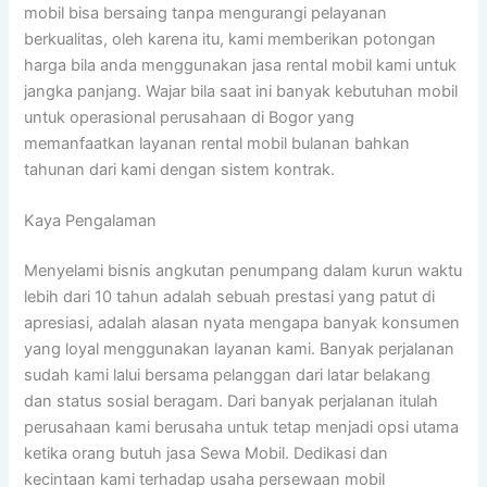
mobil bisa bersaing tanpa mengurangi pelayanan
berkualitas, oleh karena itu, kami memberikan potongan
harga bila anda menggunakan jasa rental mobil kami untuk
jangka panjang. Wajar bila saat ini banyak kebutuhan mobil
untuk operasional perusahaan di Bogor yang
memanfaatkan layanan rental mobil bulanan bahkan
tahunan dari kami dengan sistem kontrak.
Kaya Pengalaman
Menyelami bisnis angkutan penumpang dalam kurun waktu
lebih dari 10 tahun adalah sebuah prestasi yang patut di
apresiasi, adalah alasan nyata mengapa banyak konsumen
yang loyal menggunakan layanan kami. Banyak perjalanan
sudah kami lalui bersama pelanggan dari latar belakang
dan status sosial beragam. Dari banyak perjalanan itulah
perusahaan kami berusaha untuk tetap menjadi opsi utama
ketika orang butuh jasa Sewa Mobil. Dedikasi dan
kecintaan kami terhadap usaha persewaan mobil