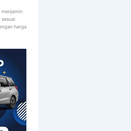
i menjamin
 sesuai
dengan harga