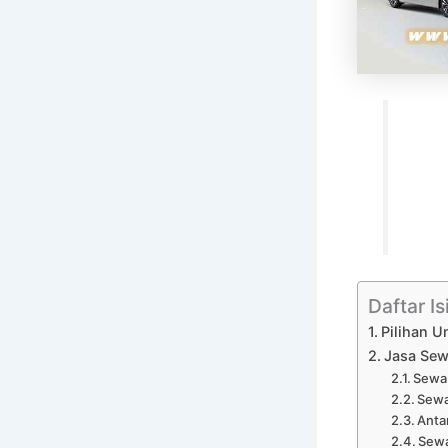
Daftar Is
Pilihan U
Jasa Sewa
Sewa 
Sewa
Anta
Sewa