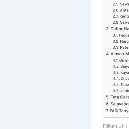
Sewa
Anta
Renta
Sewa
Daftar Ha
Harga
Harg
Kete
Alasan M
Onli
Biay
Kaya
Driv
Ters
Jeni
Tata Car
Selayang
FAQ Tanya
Pilihan Unit