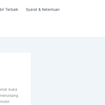
bil Terbaik
Syarat & Ketentuan
hemat buka
k menunjang
 mobil