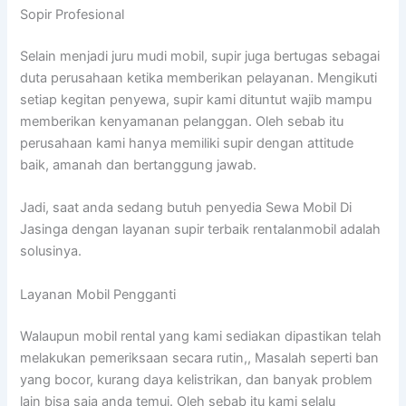
Sopir Profesional
Selain menjadi juru mudi mobil, supir juga bertugas sebagai
duta perusahaan ketika memberikan pelayanan. Mengikuti
setiap kegitan penyewa, supir kami dituntut wajib mampu
memberikan kenyamanan pelanggan. Oleh sebab itu
perusahaan kami hanya memiliki supir dengan attitude
baik, amanah dan bertanggung jawab.
Jadi, saat anda sedang butuh penyedia Sewa Mobil Di
Jasinga dengan layanan supir terbaik rentalanmobil adalah
solusinya.
Layanan Mobil Pengganti
Walaupun mobil rental yang kami sediakan dipastikan telah
melakukan pemeriksaan secara rutin,, Masalah seperti ban
yang bocor, kurang daya kelistrikan, dan banyak problem
lain bisa saja anda temui. Oleh sebab itu kami selalu