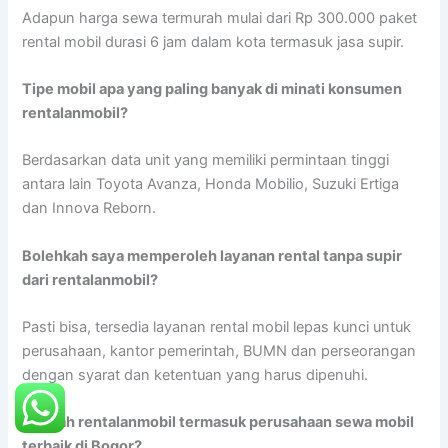
Adapun harga sewa termurah mulai dari Rp 300.000 paket
rental mobil durasi 6 jam dalam kota termasuk jasa supir.
Tipe mobil apa yang paling banyak di minati konsumen
rentalanmobil?
Berdasarkan data unit yang memiliki permintaan tinggi
antara lain Toyota Avanza, Honda Mobilio, Suzuki Ertiga
dan Innova Reborn.
Bolehkah saya memperoleh layanan rental tanpa supir
dari rentalanmobil?
Pasti bisa, tersedia layanan rental mobil lepas kunci untuk
perusahaan, kantor pemerintah, BUMN dan perseorangan
dengan syarat dan ketentuan yang harus dipenuhi.
Apakah rentalanmobil termasuk perusahaan sewa mobil
terbaik di Bogor?