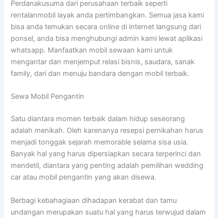
Perdanakusuma dari perusahaan terbaik seperti
rentalanmobil layak anda pertimbangkan. Semua jasa kami
bisa anda temukan secara online di internet langsung dari
ponsel, anda bisa menghubungi admin kami lewat aplikasi
whatsapp. Manfaatkan mobil sewaan kami untuk
mengantar dan menjemput relasi bisnis, saudara, sanak
family, dari dan menuju bandara dengan mobil terbaik.
Sewa Mobil Pengantin
Satu diantara momen terbaik dalam hidup seseorang
adalah menikah. Oleh karenanya resepsi pernikahan harus
menjadi tonggak sejarah memorable selama sisa usia.
Banyak hal yang harus dipersiapkan secara terperinci dan
mendetil, diantara yang penting adalah pemilihan wedding
car atau mobil pengantin yang akan disewa.
Berbagi kebahagiaan dihadapan kerabat dan tamu
undangan merupakan suatu hal yang harus terwujud dalam