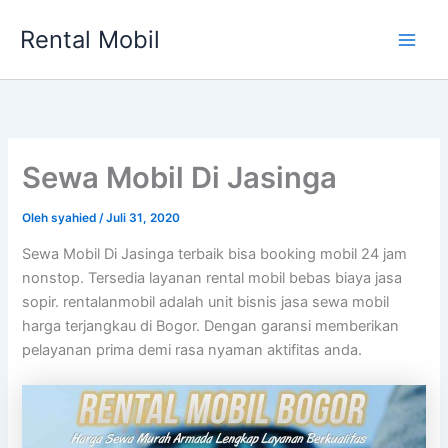
Lewati
Rental Mobil
ke
Main
konten
Men
Sewa Mobil Di Jasinga
Oleh
syahied
/
Juli 31, 2020
Sewa Mobil Di Jasinga terbaik bisa booking mobil 24 jam
nonstop. Tersedia layanan rental mobil bebas biaya jasa
sopir. rentalanmobil adalah unit bisnis jasa sewa mobil
harga terjangkau di Bogor. Dengan garansi memberikan
pelayanan prima demi rasa nyaman aktifitas anda.