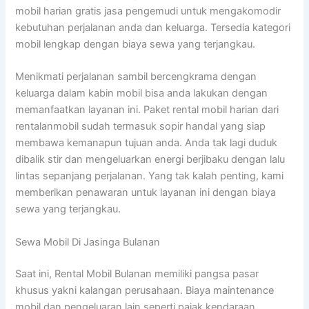
mobil harian gratis jasa pengemudi untuk mengakomodir
kebutuhan perjalanan anda dan keluarga. Tersedia kategori
mobil lengkap dengan biaya sewa yang terjangkau.
Menikmati perjalanan sambil bercengkrama dengan
keluarga dalam kabin mobil bisa anda lakukan dengan
memanfaatkan layanan ini. Paket rental mobil harian dari
rentalanmobil sudah termasuk sopir handal yang siap
membawa kemanapun tujuan anda. Anda tak lagi duduk
dibalik stir dan mengeluarkan energi berjibaku dengan lalu
lintas sepanjang perjalanan. Yang tak kalah penting, kami
memberikan penawaran untuk layanan ini dengan biaya
sewa yang terjangkau.
Sewa Mobil Di Jasinga Bulanan
Saat ini, Rental Mobil Bulanan memiliki pangsa pasar
khusus yakni kalangan perusahaan. Biaya maintenance
mobil dan pengeluaran lain seperti pajak kendaraan,