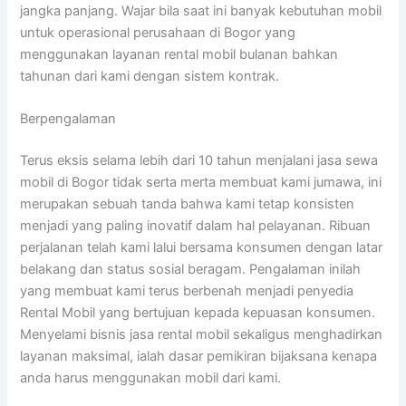
jangka panjang. Wajar bila saat ini banyak kebutuhan mobil
untuk operasional perusahaan di Bogor yang
menggunakan layanan rental mobil bulanan bahkan
tahunan dari kami dengan sistem kontrak.
Berpengalaman
Terus eksis selama lebih dari 10 tahun menjalani jasa sewa
mobil di Bogor tidak serta merta membuat kami jumawa, ini
merupakan sebuah tanda bahwa kami tetap konsisten
menjadi yang paling inovatif dalam hal pelayanan. Ribuan
perjalanan telah kami lalui bersama konsumen dengan latar
belakang dan status sosial beragam. Pengalaman inilah
yang membuat kami terus berbenah menjadi penyedia
Rental Mobil yang bertujuan kepada kepuasan konsumen.
Menyelami bisnis jasa rental mobil sekaligus menghadirkan
layanan maksimal, ialah dasar pemikiran bijaksana kenapa
anda harus menggunakan mobil dari kami.