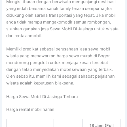
Mengisi liburan dengan berwisata mengunjungi destinasi
yang indah bersama sanak family terasa sempurna jika
didukung oleh sarana transportasi yang tepat. Jika mobil
anda tidak mampu mengakomodir semua rombongan,
silahkan gunakan jasa Sewa Mobil Di Jasinga untuk wisata
dari rentalanmobil.
Memiliki predikat sebagai perusahaan jasa sewa mobil
wisata yang menawarkan harga sewa murah di Bogor,
mendorong pengelola untuk menjaga kesan tersebut
dengan tetap menyediakan mobil sewaan yang terbaik.
Oleh sebab itu, memilih kami sebagai sahabat perjalanan
wisata adalah keputusan bijaksana.
Harga Sewa Mobil Di Jasinga Terbaru
Harga rental mobil harian
18 Jam (Full