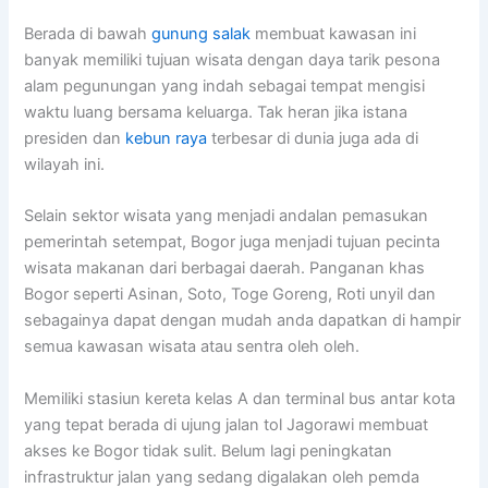
Berada di bawah
gunung salak
membuat kawasan ini
banyak memiliki tujuan wisata dengan daya tarik pesona
alam pegunungan yang indah sebagai tempat mengisi
waktu luang bersama keluarga. Tak heran jika istana
presiden dan
kebun raya
terbesar di dunia juga ada di
wilayah ini.
Selain sektor wisata yang menjadi andalan pemasukan
pemerintah setempat, Bogor juga menjadi tujuan pecinta
wisata makanan dari berbagai daerah. Panganan khas
Bogor seperti Asinan, Soto, Toge Goreng, Roti unyil dan
sebagainya dapat dengan mudah anda dapatkan di hampir
semua kawasan wisata atau sentra oleh oleh.
Memiliki stasiun kereta kelas A dan terminal bus antar kota
yang tepat berada di ujung jalan tol Jagorawi membuat
akses ke Bogor tidak sulit. Belum lagi peningkatan
infrastruktur jalan yang sedang digalakan oleh pemda