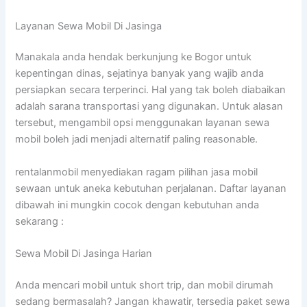
Layanan Sewa Mobil Di Jasinga
Manakala anda hendak berkunjung ke Bogor untuk
kepentingan dinas, sejatinya banyak yang wajib anda
persiapkan secara terperinci. Hal yang tak boleh diabaikan
adalah sarana transportasi yang digunakan. Untuk alasan
tersebut, mengambil opsi menggunakan layanan sewa
mobil boleh jadi menjadi alternatif paling reasonable.
rentalanmobil menyediakan ragam pilihan jasa mobil
sewaan untuk aneka kebutuhan perjalanan. Daftar layanan
dibawah ini mungkin cocok dengan kebutuhan anda
sekarang :
Sewa Mobil Di Jasinga Harian
Anda mencari mobil untuk short trip, dan mobil dirumah
sedang bermasalah? Jangan khawatir, tersedia paket sewa