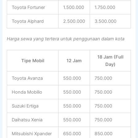
Toyota Fortuner
1.500.000
1.750.000
Toyota Alphard
2.500.000
3.500.000
Harga sewa yang tertera untuk penggunaan dalam kota
18 Jam (Full
Tipe Mobil
12 Jam
Day)
Toyota Avanza
550.000
750.000
Honda Mobilio
550.000
750.000
Suzuki Ertiga
550.000
750.000
Daihatsu Xenia
550.000
750.000
Mitsubishi Xpander
650.000
850.000