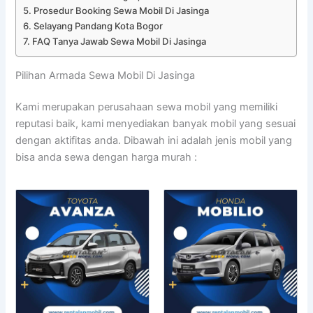
Prosedur Booking Sewa Mobil Di Jasinga
Selayang Pandang Kota Bogor
FAQ Tanya Jawab Sewa Mobil Di Jasinga
Pilihan Armada Sewa Mobil Di Jasinga
Kami merupakan perusahaan sewa mobil yang memiliki
reputasi baik, kami menyediakan banyak mobil yang sesuai
dengan aktifitas anda. Dibawah ini adalah jenis mobil yang
bisa anda sewa dengan harga murah :