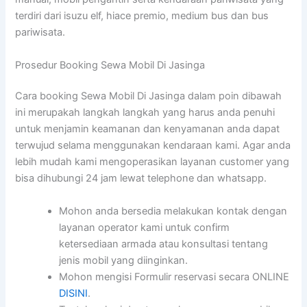
terdiri dari isuzu elf, hiace premio, medium bus dan bus
pariwisata.
Prosedur Booking Sewa Mobil Di Jasinga
Cara booking Sewa Mobil Di Jasinga dalam poin dibawah
ini merupakah langkah langkah yang harus anda penuhi
untuk menjamin keamanan dan kenyamanan anda dapat
terwujud selama menggunakan kendaraan kami. Agar anda
lebih mudah kami mengoperasikan layanan customer yang
bisa dihubungi 24 jam lewat telephone dan whatsapp.
Mohon anda bersedia melakukan kontak dengan
layanan operator kami untuk confirm
ketersediaan armada atau konsultasi tentang
jenis mobil yang diinginkan.
Mohon mengisi Formulir reservasi secara ONLINE
DISINI
.