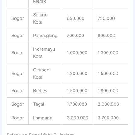
Merak
Serang
Bogor
650.000
750.000
Kota
Bogor
Pandeglang
700.000
800.000
Indramayu
Bogor
1.000.000
1.300.000
Kota
Cirebon
Bogor
1.200.000
1.500.000
Kota
Bogor
Brebes
1.500.000
1.800.000
Bogor
Tegal
1.700.000
2.000.000
Bogor
Lampung
3.000.000
3.700.000
Ketentuan Sewa Mobil Di Jasinga