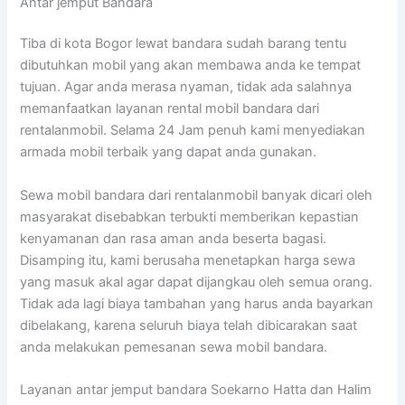
Antar jemput Bandara
Tiba di kota Bogor lewat bandara sudah barang tentu
dibutuhkan mobil yang akan membawa anda ke tempat
tujuan. Agar anda merasa nyaman, tidak ada salahnya
memanfaatkan layanan rental mobil bandara dari
rentalanmobil. Selama 24 Jam penuh kami menyediakan
armada mobil terbaik yang dapat anda gunakan.
Sewa mobil bandara dari rentalanmobil banyak dicari oleh
masyarakat disebabkan terbukti memberikan kepastian
kenyamanan dan rasa aman anda beserta bagasi.
Disamping itu, kami berusaha menetapkan harga sewa
yang masuk akal agar dapat dijangkau oleh semua orang.
Tidak ada lagi biaya tambahan yang harus anda bayarkan
dibelakang, karena seluruh biaya telah dibicarakan saat
anda melakukan pemesanan sewa mobil bandara.
Layanan antar jemput bandara Soekarno Hatta dan Halim