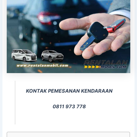
KONTAK PEMESANAN KENDARAAN
0811 973 778