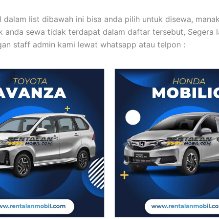
 dalam list dibawah ini bisa anda pilih untuk disewa, mana
 anda sewa tidak terdapat dalam daftar tersebut, Segera 
an staff admin kami lewat whatsapp atau telpon :