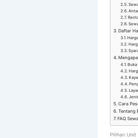
Sewa
Anta
Renta
Sewa
Daftar Ha
Harga
Harg
Syar
Mengapa 
Buka
Harg
Kaya
Peng
Laya
Jeni
Cara Pes
Tentang 
FAQ Sewa 
Pilihan Uni