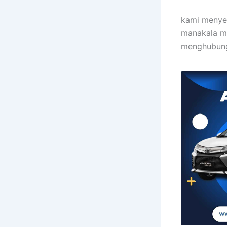
kami menye
manakala mo
menghubungi