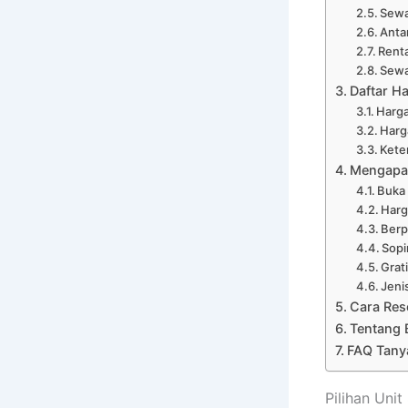
Sewa
Anta
Renta
Sewa
Daftar Ha
Harga
Harg
Kete
Mengapa 
Buka
Harg
Ber
Sopi
Grat
Jeni
Cara Res
Tentang 
FAQ Tanya
Pilihan Unit