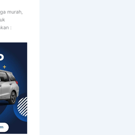
rga murah,
tuk
kan :