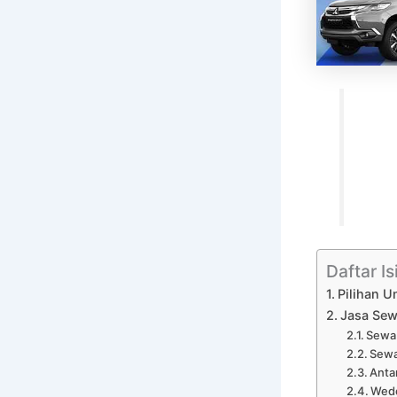
Daftar Is
Pilihan U
Jasa Sew
Sewa 
Sewa
Anta
Wedd