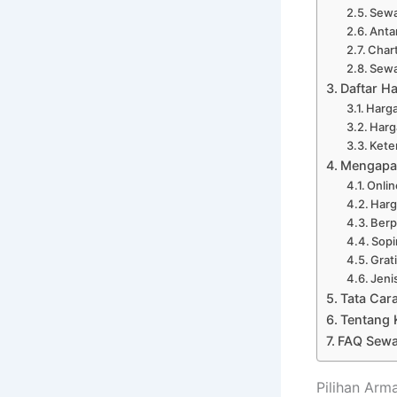
Sewa
Anta
Char
Sewa
Daftar H
Harga
Harg
Kete
Mengapa 
Onli
Harg
Ber
Sopi
Grat
Jeni
Tata Car
Tentang 
FAQ Sewa
Pilihan Arm