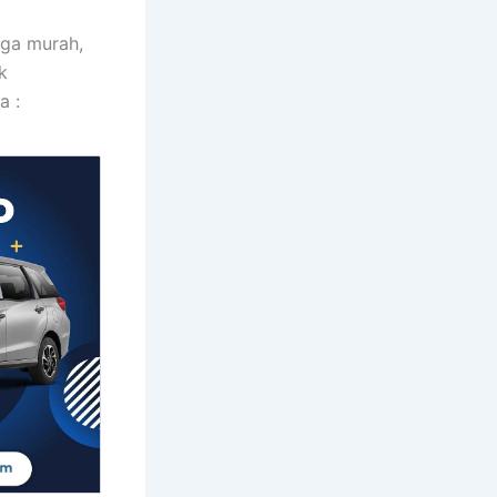
rga murah,
k
a :