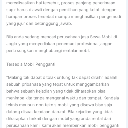
merealisasikan hal tersebut, proses panjang penerimaan
supir harus diawali dengan pemilihan yang ketat, dengan
harapan proses tersebut mampu menghasilkan pengemudi
yang jujur dan betanggung jawab.
Bila anda sedang mencari perusahaan jasa Sewa Mobil di
Joglo yang menyediakan penemudi profesional jangan
perlu sungkan menghubungi rentalanmobil.
Tersedia Mobil Pengganti
“Malang tak dapat ditolak untung tak dapat diraih” adalah
sebuah pribahasa yang tepat untuk menggambarkan
bahwa sebuah kejadian yang tidak diharapkan bisa
menimpa kita tanpa mengenal waktu dan tempat. Kendala
teknis maupun non teknis mobil yang disewa bisa saja
datang disaat keadaan darurat. Bila kejadian yang tidak
diharapkan terkait dengan mobil yang anda rental dari
perusahaan kami, kami akan memberikan mobil pengganti