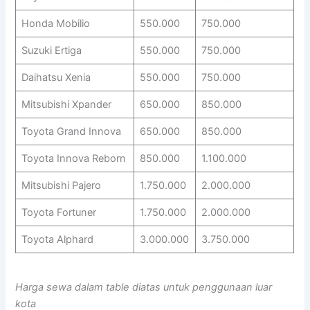
Honda Mobilio
550.000
750.000
Suzuki Ertiga
550.000
750.000
Daihatsu Xenia
550.000
750.000
Mitsubishi Xpander
650.000
850.000
Toyota Grand Innova
650.000
850.000
Toyota Innova Reborn
850.000
1.100.000
Mitsubishi Pajero
1.750.000
2.000.000
Toyota Fortuner
1.750.000
2.000.000
Toyota Alphard
3.000.000
3.750.000
Harga sewa dalam table diatas untuk penggunaan luar
kota