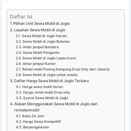
Daftar Isi
Pilihan Unit Sewa Mobil di Joglo
Layanan Sewa Mobil di Joglo
Sewa Mobil di Joglo Harian
Sewa Mobil di Joglo Bulanan
Antar jemput Bandara
Sewa Mobil Pengantin
Sewa Mobil di Joglo Lepas kunci
Antar jemput Kantor
Rental mobil Pulang Kampung Drop Only dari Jakarta
Sewa Mobil di Joglo untuk wisata
Daftar Harga Sewa Mobil di Joglo Terbaru
Harga sewa mobil harian
Harga rental mobil Drop only
Syarat Sewa Mobil di Joglo
Alasan Menggunakan Sewa Mobil di Joglo dari
rentalanmobil
Buka 24 Jam
Harga Sewa Kompetitif
Berpengalaman