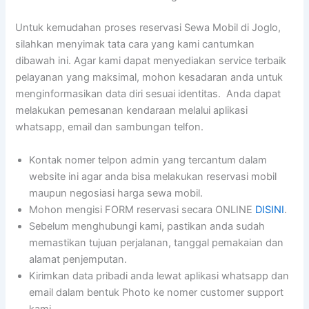
Untuk kemudahan proses reservasi Sewa Mobil di Joglo,
silahkan menyimak tata cara yang kami cantumkan
dibawah ini. Agar kami dapat menyediakan service terbaik
pelayanan yang maksimal, mohon kesadaran anda untuk
menginformasikan data diri sesuai identitas. Anda dapat
melakukan pemesanan kendaraan melalui aplikasi
whatsapp, email dan sambungan telfon.
Kontak nomer telpon admin yang tercantum dalam
website ini agar anda bisa melakukan reservasi mobil
maupun negosiasi harga sewa mobil.
Mohon mengisi FORM reservasi secara ONLINE
DISINI
.
Sebelum menghubungi kami, pastikan anda sudah
memastikan tujuan perjalanan, tanggal pemakaian dan
alamat penjemputan.
Kirimkan data pribadi anda lewat aplikasi whatsapp dan
email dalam bentuk Photo ke nomer customer support
kami.