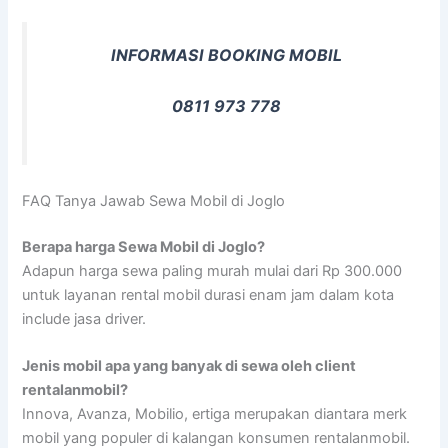
INFORMASI BOOKING MOBIL
0811 973 778
FAQ Tanya Jawab Sewa Mobil di Joglo
Berapa harga Sewa Mobil di Joglo?
Adapun harga sewa paling murah mulai dari Rp 300.000
untuk layanan rental mobil durasi enam jam dalam kota
include jasa driver.
Jenis mobil apa yang banyak di sewa oleh client
rentalanmobil?
Innova, Avanza, Mobilio, ertiga merupakan diantara merk
mobil yang populer di kalangan konsumen rentalanmobil.