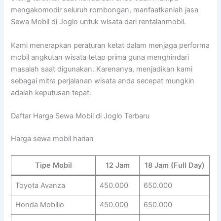
mengakomodir seluruh rombongan, manfaatkanlah jasa
Sewa Mobil di Joglo untuk wisata dari rentalanmobil.
Kami menerapkan peraturan ketat dalam menjaga performa
mobil angkutan wisata tetap prima guna menghindari
masalah saat digunakan. Karenanya, menjadikan kami
sebagai mitra perjalanan wisata anda secepat mungkin
adalah keputusan tepat.
Daftar Harga Sewa Mobil di Joglo Terbaru
Harga sewa mobil harian
Tipe Mobil
12 Jam
18 Jam (Full Day)
Toyota Avanza
450.000
650.000
Honda Mobilio
450.000
650.000