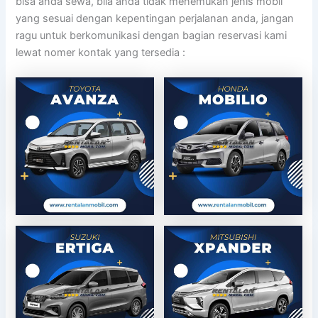
bisa anda sewa, bila anda tidak menemukan jenis mobil
yang sesuai dengan kepentingan perjalanan anda, jangan
ragu untuk berkomunikasi dengan bagian reservasi kami
lewat nomer kontak yang tersedia :