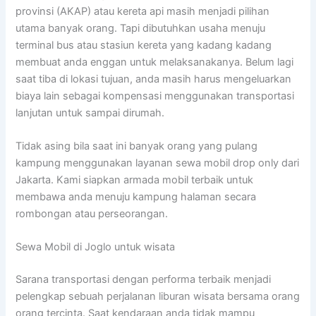
provinsi (AKAP) atau kereta api masih menjadi pilihan
utama banyak orang. Tapi dibutuhkan usaha menuju
terminal bus atau stasiun kereta yang kadang kadang
membuat anda enggan untuk melaksanakanya. Belum lagi
saat tiba di lokasi tujuan, anda masih harus mengeluarkan
biaya lain sebagai kompensasi menggunakan transportasi
lanjutan untuk sampai dirumah.
Tidak asing bila saat ini banyak orang yang pulang
kampung menggunakan layanan sewa mobil drop only dari
Jakarta. Kami siapkan armada mobil terbaik untuk
membawa anda menuju kampung halaman secara
rombongan atau perseorangan.
Sewa Mobil di Joglo untuk wisata
Sarana transportasi dengan performa terbaik menjadi
pelengkap sebuah perjalanan liburan wisata bersama orang
orang tercinta. Saat kendaraan anda tidak mampu