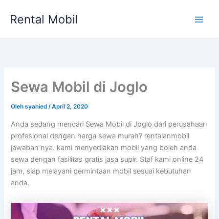
Lewati
Rental Mobil
ke
Main
konten
Men
Sewa Mobil di Joglo
Oleh
syahied
/
April 2, 2020
Anda sedang mencari Sewa Mobil di Joglo dari perusahaan
profesional dengan harga sewa murah? rentalanmobil
jawaban nya. kami menyediakan mobil yang boleh anda
sewa dengan fasilitas gratis jasa supir. Staf kami online 24
jam, siap melayani permintaan mobil sesuai kebutuhan
anda.