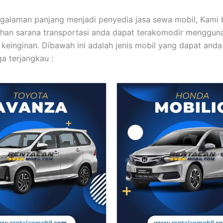
galaman panjang menjadi penyedia jasa sewa mobil, Kami
han sarana transportasi anda dapat terakomodir menggun
 keinginan. Dibawah ini adalah jenis mobil yang dapat and
a terjangkau :