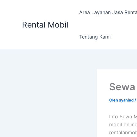
Lewati
ke
Area Layanan Jasa Renta
konten
Rental Mobil
Tentang Kami
Sewa 
Oleh
syahied
/
Info Sewa M
mobil onlin
rentalanmob