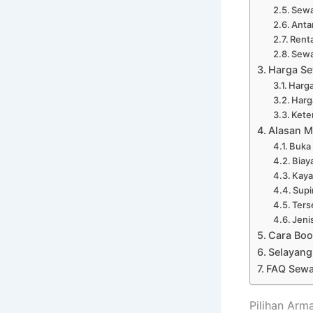
Sewa
Anta
Renta
Sewa
Harga Se
Harga
Harg
Kete
Alasan M
Buka
Biay
Kaya
Supi
Ters
Jeni
Cara Boo
Selayang
FAQ Sewa
Pilihan Arm