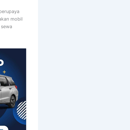
 berupaya
akan mobil
a sewa