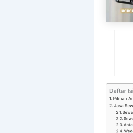
Daftar Is
Pilihan A
Jasa Sew
Sewa 
Sewa
Anta
Wedd