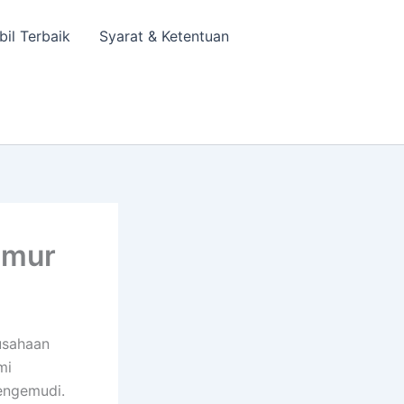
bil Terbaik
Syarat & Ketentuan
imur
usahaan
mi
engemudi.