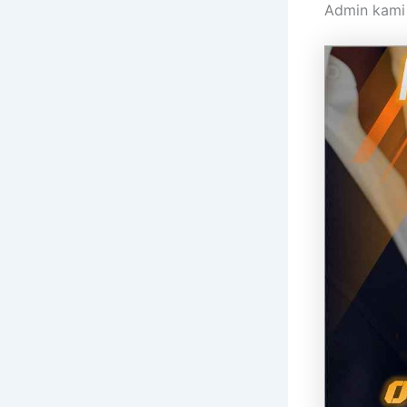
Admin kami 