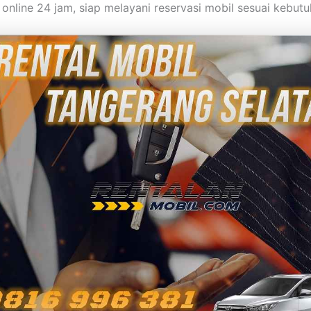
online 24 jam, siap melayani reservasi mobil sesuai kebut