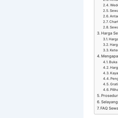
Wedd
Sewa
Anta
Chart
Sewa
Harga Se
Harga
Harg
Kete
Mengapa 
Buka
Harg
Kaya
Peng
Grat
Pili
Prosedur
Selayang
FAQ Sewa 