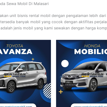
ada Sewa Mobil Di Malasari
kan unit bisnis rental mobil dengan pengalaman lebih dari 
 tersedia banyak mobil yang cocok dengan aktifitas perjala
 adalah jenis mobil yang kami sewakan dengan harga kompet