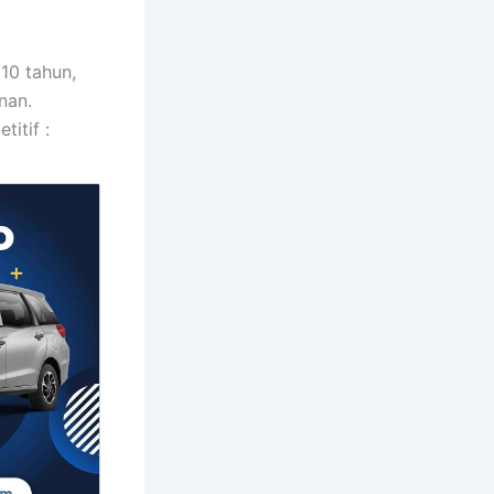
10 tahun,
nan.
itif :