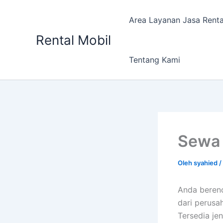
Lewati
ke
Area Layanan Jasa Renta
konten
Rental Mobil
Tentang Kami
Sewa 
Oleh
syahied
/
Anda berenc
dari perusa
Tersedia je