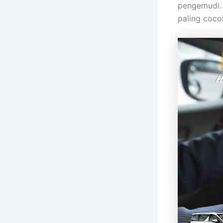
pengemudi. 
paling coco