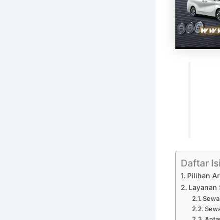
Daftar Is
Pilihan A
Layanan 
Sewa 
Sewa
Anta