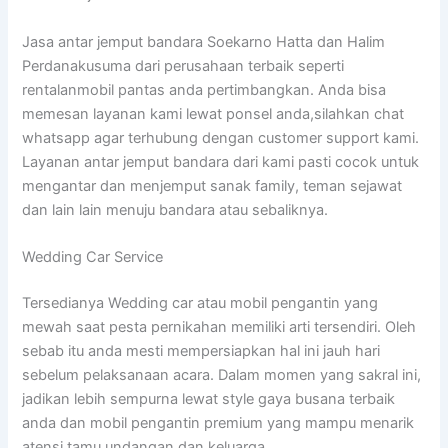
Jasa antar jemput bandara Soekarno Hatta dan Halim
Perdanakusuma dari perusahaan terbaik seperti
rentalanmobil pantas anda pertimbangkan. Anda bisa
memesan layanan kami lewat ponsel anda,silahkan chat
whatsapp agar terhubung dengan customer support kami.
Layanan antar jemput bandara dari kami pasti cocok untuk
mengantar dan menjemput sanak family, teman sejawat
dan lain lain menuju bandara atau sebaliknya.
Wedding Car Service
Tersedianya Wedding car atau mobil pengantin yang
mewah saat pesta pernikahan memiliki arti tersendiri. Oleh
sebab itu anda mesti mempersiapkan hal ini jauh hari
sebelum pelaksanaan acara. Dalam momen yang sakral ini,
jadikan lebih sempurna lewat style gaya busana terbaik
anda dan mobil pengantin premium yang mampu menarik
atensi tamu undangan dan keluarga.