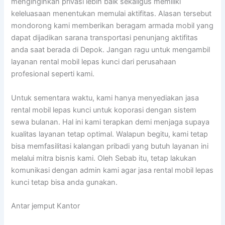
menginginkan privasi lebih baik sekaligus memiliki
keleluasaan menentukan memulai aktifitas. Alasan tersebut
mondorong kami memberikan beragam armada mobil yang
dapat dijadikan sarana transportasi penunjang aktifitas
anda saat berada di Depok. Jangan ragu untuk mengambil
layanan rental mobil lepas kunci dari perusahaan
profesional seperti kami.
Untuk sementara waktu, kami hanya menyediakan jasa
rental mobil lepas kunci untuk koporasi dengan sistem
sewa bulanan. Hal ini kami terapkan demi menjaga supaya
kualitas layanan tetap optimal. Walapun begitu, kami tetap
bisa memfasilitasi kalangan pribadi yang butuh layanan ini
melalui mitra bisnis kami. Oleh Sebab itu, tetap lakukan
komunikasi dengan admin kami agar jasa rental mobil lepas
kunci tetap bisa anda gunakan.
Antar jemput Kantor