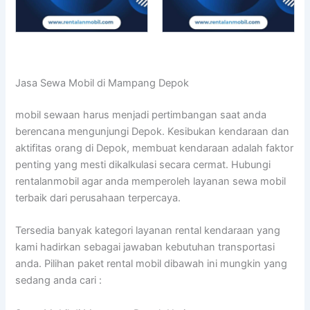
Jasa Sewa Mobil di Mampang Depok
mobil sewaan harus menjadi pertimbangan saat anda
berencana mengunjungi Depok. Kesibukan kendaraan dan
aktifitas orang di Depok, membuat kendaraan adalah faktor
penting yang mesti dikalkulasi secara cermat. Hubungi
rentalanmobil agar anda memperoleh layanan sewa mobil
terbaik dari perusahaan terpercaya.
Tersedia banyak kategori layanan rental kendaraan yang
kami hadirkan sebagai jawaban kebutuhan transportasi
anda. Pilihan paket rental mobil dibawah ini mungkin yang
sedang anda cari :