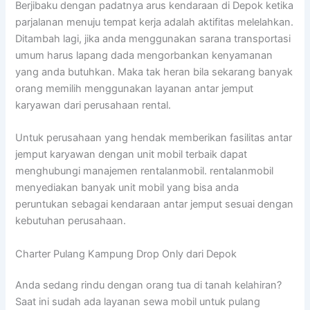
Berjibaku dengan padatnya arus kendaraan di Depok ketika
parjalanan menuju tempat kerja adalah aktifitas melelahkan.
Ditambah lagi, jika anda menggunakan sarana transportasi
umum harus lapang dada mengorbankan kenyamanan
yang anda butuhkan. Maka tak heran bila sekarang banyak
orang memilih menggunakan layanan antar jemput
karyawan dari perusahaan rental.
Untuk perusahaan yang hendak memberikan fasilitas antar
jemput karyawan dengan unit mobil terbaik dapat
menghubungi manajemen rentalanmobil. rentalanmobil
menyediakan banyak unit mobil yang bisa anda
peruntukan sebagai kendaraan antar jemput sesuai dengan
kebutuhan perusahaan.
Charter Pulang Kampung Drop Only dari Depok
Anda sedang rindu dengan orang tua di tanah kelahiran?
Saat ini sudah ada layanan sewa mobil untuk pulang