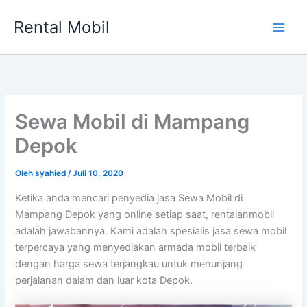
Lewati
Rental Mobil
ke
Main
konten
Men
Sewa Mobil di Mampang
Depok
Oleh
syahied
/
Juli 10, 2020
Ketika anda mencari penyedia jasa Sewa Mobil di
Mampang Depok yang online setiap saat, rentalanmobil
adalah jawabannya. Kami adalah spesialis jasa sewa mobil
terpercaya yang menyediakan armada mobil terbaik
dengan harga sewa terjangkau untuk menunjang
perjalanan dalam dan luar kota Depok.