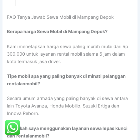
FAQ Tanya Jawab Sewa Mobil di Mampang Depok
Berapa harga Sewa Mobil di Mampang Depok?
Kami menetapkan harga sewa paling murah mulai dari Rp
300.000 untuk layanan rental mobil selama 6 jam dalam
kota termasuk jasa driver.
Tipe mobil apa yang paling banyak di minati pelanggan
rentalanmobil?
Secara umum armada yang paling banyak di sewa antara
lain Toyota Avanza, Honda Mobilio, Suzuki Ertiga dan
Innova Reborn.
Bolehkah saya menggunakan layanan sewa lepas kunci
dari rentalanmobil?