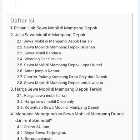
Daftar Isi
Pilihan Unit Sewa Mobil di Mampang Depok
Jasa Sewa Mobil di Mampang Depok
Sewa Mobil di Mampang Depok Harian
Sewa Mobil di Mampang Depok Bulanan
Sewa Mobil Bandara
Wedding Car Service
Sewa Mobil di Mampang Depok Lepas kunci
Antar jemput Kantor
Charter Pulang Kampung Drop Only dari Depok
Sewa Mobil di Mampang Depok untuk wisata
Harga Sewa Mobil di Mampang Depok Terkini
Harga sewa mobil harian
Harga sewa mobil Drop only
Ketentuan Sewa Mobil di Mampang Depok
Mengapa Menggunakan Sewa Mobil di Mampang Depok
dari rentalanmobil?
Online 24 Jam
Biaya Sewa Terjangkau
Berpengalaman