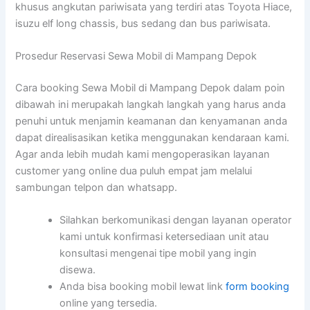
khusus angkutan pariwisata yang terdiri atas Toyota Hiace,
isuzu elf long chassis, bus sedang dan bus pariwisata.
Prosedur Reservasi Sewa Mobil di Mampang Depok
Cara booking Sewa Mobil di Mampang Depok dalam poin
dibawah ini merupakah langkah langkah yang harus anda
penuhi untuk menjamin keamanan dan kenyamanan anda
dapat direalisasikan ketika menggunakan kendaraan kami.
Agar anda lebih mudah kami mengoperasikan layanan
customer yang online dua puluh empat jam melalui
sambungan telpon dan whatsapp.
Silahkan berkomunikasi dengan layanan operator
kami untuk konfirmasi ketersediaan unit atau
konsultasi mengenai tipe mobil yang ingin
disewa.
Anda bisa booking mobil lewat link
form booking
online yang tersedia.