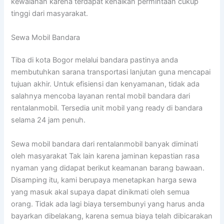
kewalahan karena terdapat kenaikan permintaan cukup
tinggi dari masyarakat.
Sewa Mobil Bandara
Tiba di kota Bogor melalui bandara pastinya anda
membutuhkan sarana transportasi lanjutan guna mencapai
tujuan akhir. Untuk efisiensi dan kenyamanan, tidak ada
salahnya mencoba layanan rental mobil bandara dari
rentalanmobil. Tersedia unit mobil yang ready di bandara
selama 24 jam penuh.
Sewa mobil bandara dari rentalanmobil banyak diminati
oleh masyarakat Tak lain karena jaminan kepastian rasa
nyaman yang didapat berikut keamanan barang bawaan.
Disamping itu, kami berupaya menetapkan harga sewa
yang masuk akal supaya dapat dinikmati oleh semua
orang. Tidak ada lagi biaya tersembunyi yang harus anda
bayarkan dibelakang, karena semua biaya telah dibicarakan