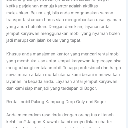
ketika parjalanan menuju kantor adalah aktifitas
melelahkan. Belum lagi, bila anda menggunakan sarana
transportasi umum harus siap mengorbankan rasa nyaman
yang anda butuhkan. Dengan demikian, layanan antar
jemput karyawan menggunakan mobil yang nyaman boleh
jadi merupakan jalan keluar yang tepat.
Khusus anda manajemen kantor yang mencari rental mobil
yang membuka jasa antar jemput karyawan terpercaya bisa
menghubungi rentalanmobil. Tenaga profesional dan harga
sewa murah adalah modal utama kami berani manawarkan
layanan ini kepada anda. Layanan antar jemput karyawan
dari kami siap menjadi yang terdepan di Bogor.
Rental mobil Pulang Kampung Drop Only dari Bogor
Anda memendam rasa rindu dengan orang tua di tanah
kelahiran? Jangan Khawatir kami menyediakan charter