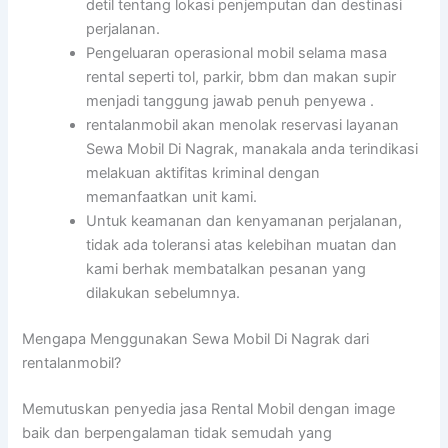
detil tentang lokasi penjemputan dan destinasi
perjalanan.
Pengeluaran operasional mobil selama masa
rental seperti tol, parkir, bbm dan makan supir
menjadi tanggung jawab penuh penyewa .
rentalanmobil akan menolak reservasi layanan
Sewa Mobil Di Nagrak, manakala anda terindikasi
melakuan aktifitas kriminal dengan
memanfaatkan unit kami.
Untuk keamanan dan kenyamanan perjalanan,
tidak ada toleransi atas kelebihan muatan dan
kami berhak membatalkan pesanan yang
dilakukan sebelumnya.
Mengapa Menggunakan Sewa Mobil Di Nagrak dari
rentalanmobil?
Memutuskan penyedia jasa Rental Mobil dengan image
baik dan berpengalaman tidak semudah yang