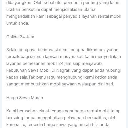
dibayangkan. Oleh sebab itu. poin poin penting yang kami
uraikan berikut ini dapat menjadi alasan utama
mengandalkan kami sebagai penyedia layanan rental mobil
untuk anda.
Online 24 Jam
Selalu berupaya berinovasi demi menghadirkan pelayanan
terbaik bagi seluruh lapisan masyarakat, kami menyediakan
layanan pemesanan mobil 24 jam siap menjawab
kebutuhan Sewa Mobil Di Nagrak yang dapat anda hubungi
kapan saja.Tak perlu ragu menghubungi kami ketika anda
sangat membutuhkan mobil sewaan walaupun dini hari.
Harga Sewa Murah
Kami berusaha sekuat tenaga agar harga rental mobil tetap
bersaing tanpa mengabaikan pelayanan berkualitas, oleh
karena itu, tersedia harga sewa yang murah bila anda