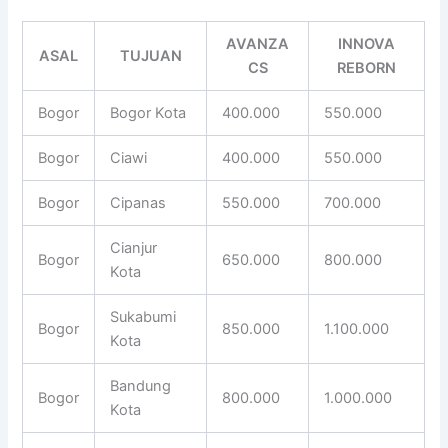
AVANZA
INNOVA
ASAL
TUJUAN
CS
REBORN
Bogor
Bogor Kota
400.000
550.000
Bogor
Ciawi
400.000
550.000
Bogor
Cipanas
550.000
700.000
Cianjur
Bogor
650.000
800.000
Kota
Sukabumi
Bogor
850.000
1.100.000
Kota
Bandung
Bogor
800.000
1.000.000
Kota