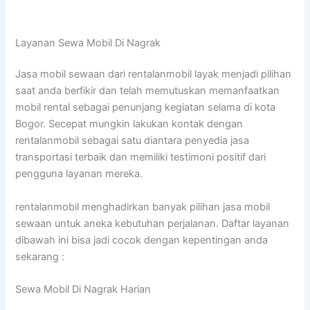
Layanan Sewa Mobil Di Nagrak
Jasa mobil sewaan dari rentalanmobil layak menjadi pilihan
saat anda berfikir dan telah memutuskan memanfaatkan
mobil rental sebagai penunjang kegiatan selama di kota
Bogor. Secepat mungkin lakukan kontak dengan
rentalanmobil sebagai satu diantara penyedia jasa
transportasi terbaik dan memiliki testimoni positif dari
pengguna layanan mereka.
rentalanmobil menghadirkan banyak pilihan jasa mobil
sewaan untuk aneka kebutuhan perjalanan. Daftar layanan
dibawah ini bisa jadi cocok dengan kepentingan anda
sekarang :
Sewa Mobil Di Nagrak Harian