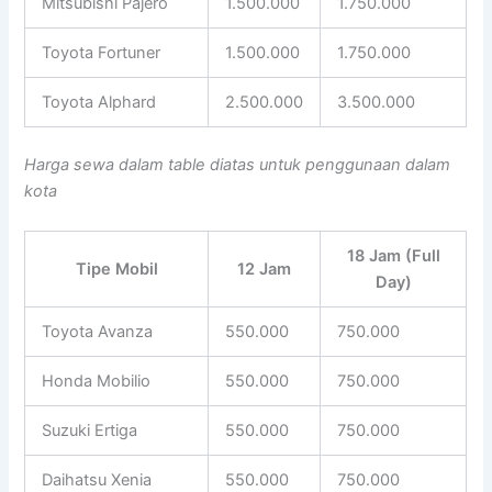
Mitsubishi Pajero
1.500.000
1.750.000
Toyota Fortuner
1.500.000
1.750.000
Toyota Alphard
2.500.000
3.500.000
Harga sewa dalam table diatas untuk penggunaan dalam
kota
18 Jam (Full
Tipe Mobil
12 Jam
Day)
Toyota Avanza
550.000
750.000
Honda Mobilio
550.000
750.000
Suzuki Ertiga
550.000
750.000
Daihatsu Xenia
550.000
750.000