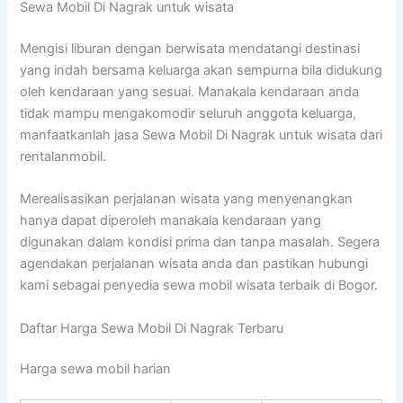
Sewa Mobil Di Nagrak untuk wisata
Mengisi liburan dengan berwisata mendatangi destinasi
yang indah bersama keluarga akan sempurna bila didukung
oleh kendaraan yang sesuai. Manakala kendaraan anda
tidak mampu mengakomodir seluruh anggota keluarga,
manfaatkanlah jasa Sewa Mobil Di Nagrak untuk wisata dari
rentalanmobil.
Merealisasikan perjalanan wisata yang menyenangkan
hanya dapat diperoleh manakala kendaraan yang
digunakan dalam kondisi prima dan tanpa masalah. Segera
agendakan perjalanan wisata anda dan pastikan hubungi
kami sebagai penyedia sewa mobil wisata terbaik di Bogor.
Daftar Harga Sewa Mobil Di Nagrak Terbaru
Harga sewa mobil harian