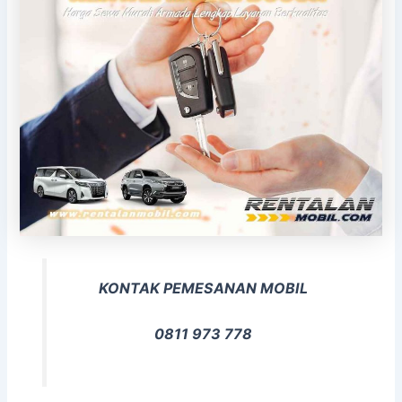
KONTAK PEMESANAN MOBIL
0811 973 778