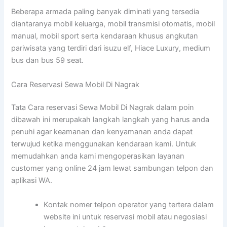
Beberapa armada paling banyak diminati yang tersedia
diantaranya mobil keluarga, mobil transmisi otomatis, mobil
manual, mobil sport serta kendaraan khusus angkutan
pariwisata yang terdiri dari isuzu elf, Hiace Luxury, medium
bus dan bus 59 seat.
Cara Reservasi Sewa Mobil Di Nagrak
Tata Cara reservasi Sewa Mobil Di Nagrak dalam poin
dibawah ini merupakah langkah langkah yang harus anda
penuhi agar keamanan dan kenyamanan anda dapat
terwujud ketika menggunakan kendaraan kami. Untuk
memudahkan anda kami mengoperasikan layanan
customer yang online 24 jam lewat sambungan telpon dan
aplikasi WA.
Kontak nomer telpon operator yang tertera dalam
website ini untuk reservasi mobil atau negosiasi