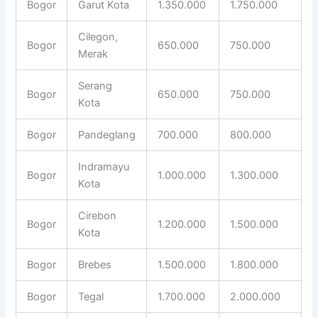
Bogor
Garut Kota
1.350.000
1.750.000
Cilegon,
Bogor
650.000
750.000
Merak
Serang
Bogor
650.000
750.000
Kota
Bogor
Pandeglang
700.000
800.000
Indramayu
Bogor
1.000.000
1.300.000
Kota
Cirebon
Bogor
1.200.000
1.500.000
Kota
Bogor
Brebes
1.500.000
1.800.000
Bogor
Tegal
1.700.000
2.000.000