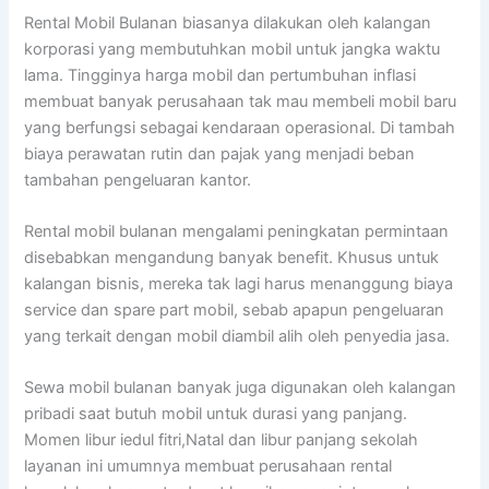
Rental Mobil Bulanan biasanya dilakukan oleh kalangan
korporasi yang membutuhkan mobil untuk jangka waktu
lama. Tingginya harga mobil dan pertumbuhan inflasi
membuat banyak perusahaan tak mau membeli mobil baru
yang berfungsi sebagai kendaraan operasional. Di tambah
biaya perawatan rutin dan pajak yang menjadi beban
tambahan pengeluaran kantor.
Rental mobil bulanan mengalami peningkatan permintaan
disebabkan mengandung banyak benefit. Khusus untuk
kalangan bisnis, mereka tak lagi harus menanggung biaya
service dan spare part mobil, sebab apapun pengeluaran
yang terkait dengan mobil diambil alih oleh penyedia jasa.
Sewa mobil bulanan banyak juga digunakan oleh kalangan
pribadi saat butuh mobil untuk durasi yang panjang.
Momen libur iedul fitri,Natal dan libur panjang sekolah
layanan ini umumnya membuat perusahaan rental