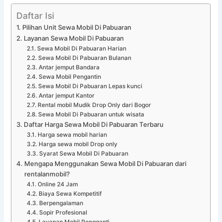
Daftar Isi
Pilihan Unit Sewa Mobil Di Pabuaran
Layanan Sewa Mobil Di Pabuaran
Sewa Mobil Di Pabuaran Harian
Sewa Mobil Di Pabuaran Bulanan
Antar jemput Bandara
Sewa Mobil Pengantin
Sewa Mobil Di Pabuaran Lepas kunci
Antar jemput Kantor
Rental mobil Mudik Drop Only dari Bogor
Sewa Mobil Di Pabuaran untuk wisata
Daftar Harga Sewa Mobil Di Pabuaran Terbaru
Harga sewa mobil harian
Harga sewa mobil Drop only
Syarat Sewa Mobil Di Pabuaran
Mengapa Menggunakan Sewa Mobil Di Pabuaran dari
rentalanmobil?
Online 24 Jam
Biaya Sewa Kompetitif
Berpengalaman
Sopir Profesional
Layanan Mobil Pengganti