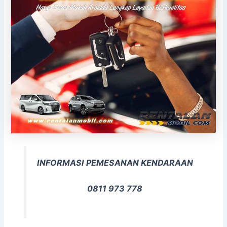
INFORMASI PEMESANAN KENDARAAN
0811 973 778