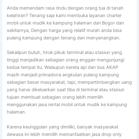
Anda memendam rasa rindu dengan orang tua di tanah
kelahiran? Tenang saja kami membuka layanan charter
mobil untuk mudik ke kampung halaman dari Bogor dan
sekitarnya, Dengan harga yang relatif murah anda bisa
pulang kampung dengan tenang dan menyenangkan.
Sekalipun butuh, hiruk pikuk terminal atau stasiun yang
tinggi menjadikan sebagian orang enggan mengunjungi
kedua tempat itu. Walaupun kereta api dan bus AKAP
masih menjadi primadona angkutan pulang kampung
sebagian besar masyarakat, tapi, mempertimbangkan uang
yang harus dikeluarkan saat tiba di terminal atau stasiun
tujuan membuat sebagian orang lebih memilih
menggunakan jasa rental mobil untuk mudik ke kampung
halaman.
Karena keunggulan yang dimiliki, banyak masyarakat
dewasa ini lebih memilih memanfaatkan jasa drop only