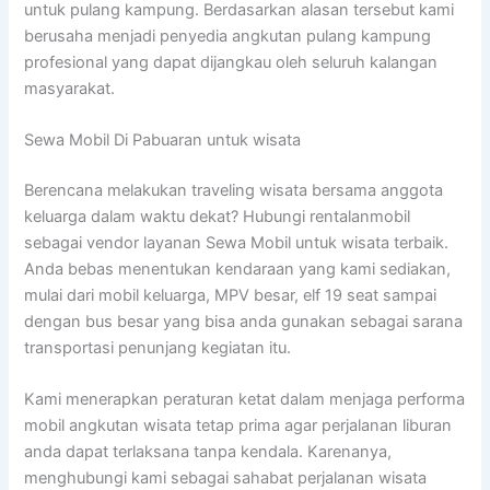
untuk pulang kampung. Berdasarkan alasan tersebut kami
berusaha menjadi penyedia angkutan pulang kampung
profesional yang dapat dijangkau oleh seluruh kalangan
masyarakat.
Sewa Mobil Di Pabuaran untuk wisata
Berencana melakukan traveling wisata bersama anggota
keluarga dalam waktu dekat? Hubungi rentalanmobil
sebagai vendor layanan Sewa Mobil untuk wisata terbaik.
Anda bebas menentukan kendaraan yang kami sediakan,
mulai dari mobil keluarga, MPV besar, elf 19 seat sampai
dengan bus besar yang bisa anda gunakan sebagai sarana
transportasi penunjang kegiatan itu.
Kami menerapkan peraturan ketat dalam menjaga performa
mobil angkutan wisata tetap prima agar perjalanan liburan
anda dapat terlaksana tanpa kendala. Karenanya,
menghubungi kami sebagai sahabat perjalanan wisata