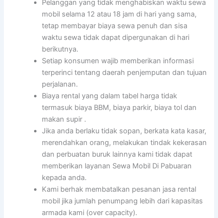
Pelanggan yang tidak menghabiskan waktu sewa
mobil selama 12 atau 18 jam di hari yang sama,
tetap membayar biaya sewa penuh dan sisa
waktu sewa tidak dapat dipergunakan di hari
berikutnya.
Setiap konsumen wajib memberikan informasi
terperinci tentang daerah penjemputan dan tujuan
perjalanan.
Biaya rental yang dalam tabel harga tidak
termasuk biaya BBM, biaya parkir, biaya tol dan
makan supir .
Jika anda berlaku tidak sopan, berkata kata kasar,
merendahkan orang, melakukan tindak kekerasan
dan perbuatan buruk lainnya kami tidak dapat
memberikan layanan Sewa Mobil Di Pabuaran
kepada anda.
Kami berhak membatalkan pesanan jasa rental
mobil jika jumlah penumpang lebih dari kapasitas
armada kami (over capacity).