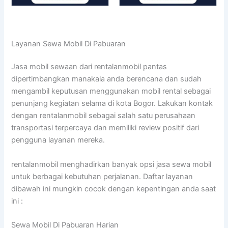
Layanan Sewa Mobil Di Pabuaran
Jasa mobil sewaan dari rentalanmobil pantas
dipertimbangkan manakala anda berencana dan sudah
mengambil keputusan menggunakan mobil rental sebagai
penunjang kegiatan selama di kota Bogor. Lakukan kontak
dengan rentalanmobil sebagai salah satu perusahaan
transportasi terpercaya dan memiliki review positif dari
pengguna layanan mereka.
rentalanmobil menghadirkan banyak opsi jasa sewa mobil
untuk berbagai kebutuhan perjalanan. Daftar layanan
dibawah ini mungkin cocok dengan kepentingan anda saat
ini :
Sewa Mobil Di Pabuaran Harian