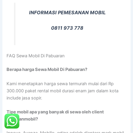
INFORMASI PEMESANAN MOBIL
0811 973 778
FAQ Sewa Mobil Di Pabuaran
Berapa harga Sewa Mobil Di Pabuaran?
Kami menetapkan harga sewa termurah mulai dari Rp
300.000 paket rental mobil durasi enam jam dalam kota
include jasa sopir.
Tipe mobil apa yang banyak di sewa oleh client
rentalanmobil?