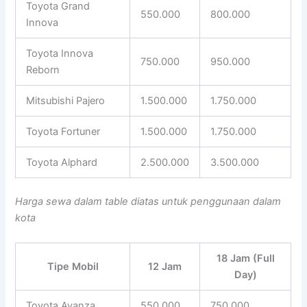
Toyota Grand
550.000
800.000
Innova
Toyota Innova
750.000
950.000
Reborn
Mitsubishi Pajero
1.500.000
1.750.000
Toyota Fortuner
1.500.000
1.750.000
Toyota Alphard
2.500.000
3.500.000
Harga sewa dalam table diatas untuk penggunaan dalam
kota
18 Jam (Full
Tipe Mobil
12 Jam
Day)
Toyota Avanza
550.000
750.000