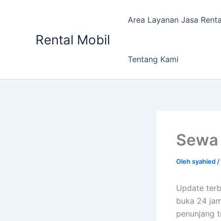
Lewati
ke
Area Layanan Jasa Renta
konten
Rental Mobil
Tentang Kami
Sewa 
Oleh
syahied
/
Update terb
buka 24 jam
penunjang tr