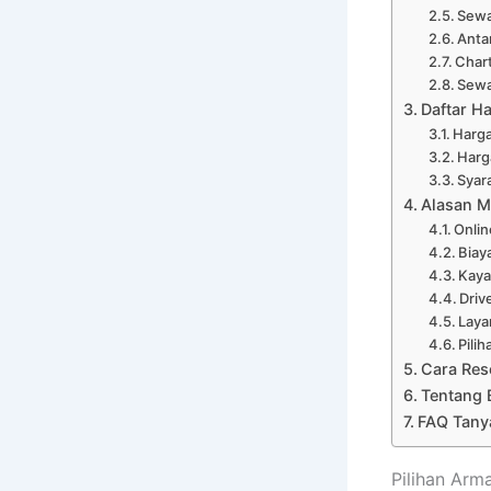
Sewa
Anta
Char
Sewa
Daftar H
Harga
Harg
Syar
Alasan M
Onli
Biay
Kaya
Driv
Laya
Pili
Cara Res
Tentang 
FAQ Tany
Pilihan Arm