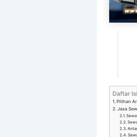
Daftar Is
Pilihan A
Jasa Sew
Sewa 
Sewa
Anta
Sewa