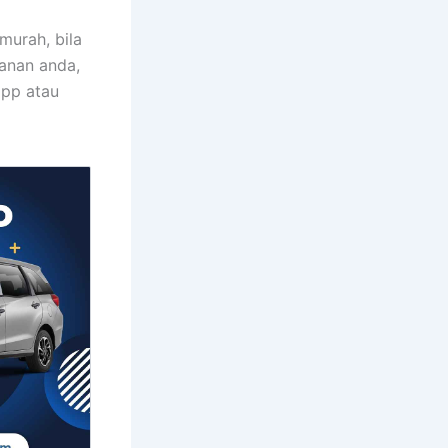
murah, bila
lanan anda,
app atau