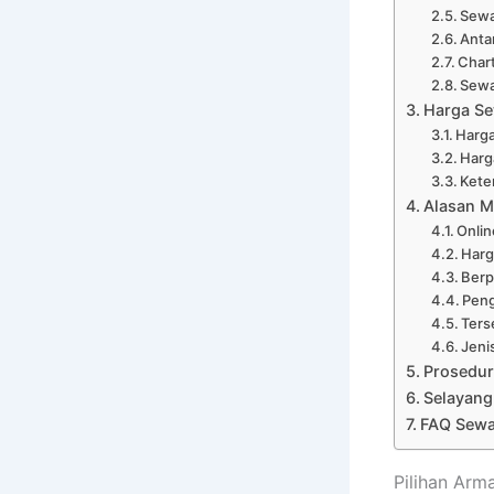
Sewa
Anta
Chart
Sewa
Harga Se
Harga
Harg
Kete
Alasan M
Onli
Harg
Ber
Peng
Ters
Jeni
Prosedur
Selayang
FAQ Sewa
Pilihan Arm