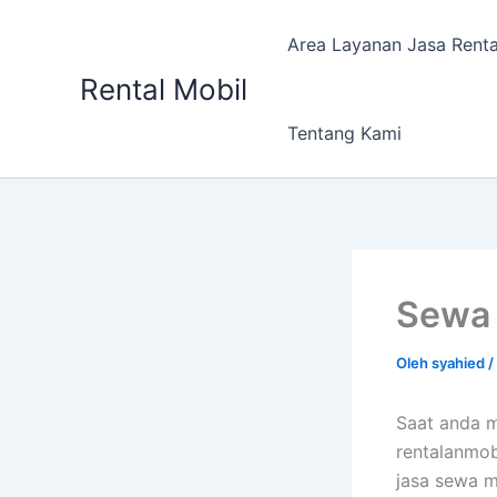
Lewati
ke
Area Layanan Jasa Renta
konten
Rental Mobil
Tentang Kami
Sewa 
Oleh
syahied
/
Saat anda m
rentalanmob
jasa sewa 