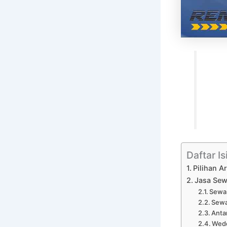
Daftar Is
Pilihan A
Jasa Sew
Sewa 
Sewa
Anta
Wedd