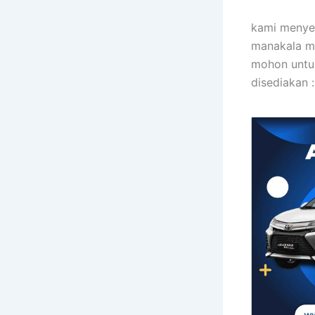
kami menyew
manakala mo
mohon untu
disediakan :