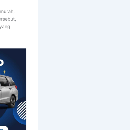
 murah,
rsebut,
 yang