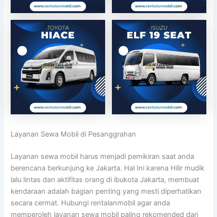
Layanan Sewa Mobil di Pesanggrahan
Layanan sewa mobil harus menjadi pemikiran saat anda
berencana berkunjung ke Jakarta. Hal Ini karena Hilir mudik
lalu lintas dan aktifitas orang di ibukota Jakarta, membuat
kendaraan adalah bagian penting yang mesti diperhatikan
secara cermat. Hubungi rentalanmobil agar anda
memperoleh layanan sewa mobil paling rekomended dari